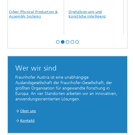
Cyber-Physical Production &
Digitalisierung und
Geomet
Assembly Systems
künstliche Intelligenz
Wer wir sind
Fraunhofer Austria ist eine unabhängige
Auslandsgesellschaft der Fraunhofer-Gesellschaft, der
größten Organisation für angewandte Forschung in
Europa. An vier Standorten arbeiten wir an innovativen,
anwendungsorientierten Lösungen.
Über uns
Kontakt