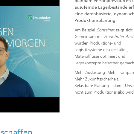
planbare Personalressourcen 
ausufernde Lagerbestände er
eine datenbasierte, dynamisc
Produktionsplanung.
Am Beispiel
Containex
zeigt sich:
Gemeinsam mit
Fraunhofer Aust
wurden Produktions- und
Logistiksysteme neu gestaltet,
Materialflüsse optimiert und
Lagerkonzepte belastbar gemach
o
Mehr Auslastung. Mehr Transpar
Mehr Zukunftssicherheit.
Belastbare Planung – damit Unsi
nicht zum Produktionsrisiko wird
 schaffen