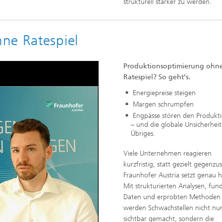
strukturell stärker zu werden.
ne Ratespiel
Produktionsoptimierung ohn
Ratespiel? So geht’s.
Energiepreise steigen
Margen schrumpfen
Engpässe stören den Produkti
– und die globale Unsicherheit 
Übriges.
Viele Unternehmen reagieren
kurzfristig, statt gezielt gegenzu
Fraunhofer Austria setzt genau h
Mit strukturierten Analysen, fun
o
Daten und erprobten Methoden
werden Schwachstellen nicht nu
sichtbar gemacht, sondern die