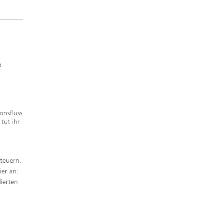
e
onsfluss
tut ihr
steuern.
ier an:
dierten
r