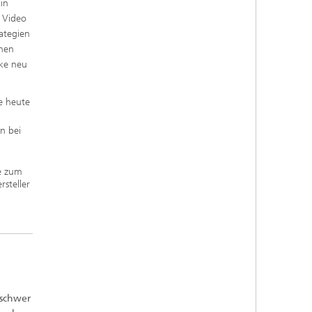
in
 Video
rategien
enen
ke neu
ke heute
n bei
e zum
rsteller
 schwer