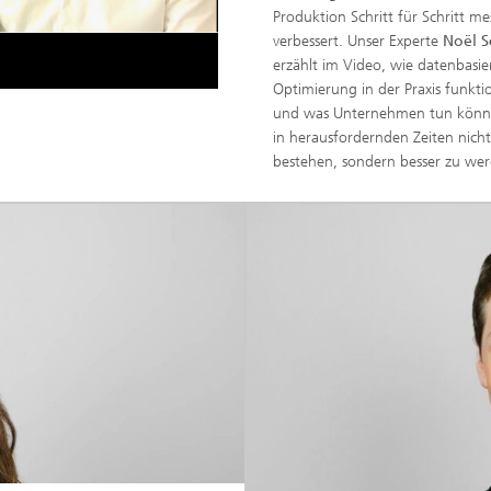
Produktion Schritt für Schritt me
verbessert. Unser Experte
Noël S
erzählt im Video, wie datenbasie
Optimierung in der Praxis funktio
und was Unternehmen tun kön
in herausfordernden Zeiten nicht
bestehen, sondern besser zu we