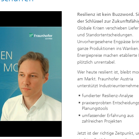
Resilienz ist kein Buzzword. Si
der Schlüssel zur Zukunftsfähi
Globale Krisen verschieben Liefe
und Standortentscheidungen.
Unvorhergesehene Engpässe bri
ganze Produktionen ins Wanken
Energiepreise machen etablierte
plötzlich unrentabel.
Wer heute resilient ist, bleibt m
am Markt. Fraunhofer Austria
unterstützt Industrieunternehm
o
fundierter Resilienz-Analyse
praxiserprobten Entscheidung
Planungstools
umfassender Erfahrung aus
zahlreichen Projekten
Jetzt ist der richtige Zeitpunkt, 