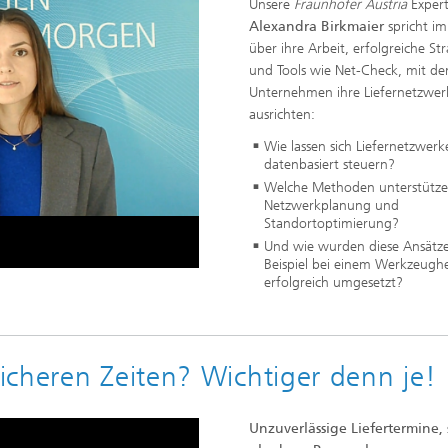
Unsere
Fraunhofer Austria
Expert
Alexandra Birkmaier
spricht im
über ihre Arbeit, erfolgreiche St
und Tools wie Net-Check, mit d
Unternehmen ihre Liefernetzwer
ausrichten:
o
Wie lassen sich Liefernetzwer
datenbasiert steuern?
Welche Methoden unterstütze
Netzwerkplanung und
Standortoptimierung?
Und wie wurden diese Ansätz
Beispiel bei einem Werkzeughe
erfolgreich umgesetzt?
icheren Zeiten? Wichtiger denn je!
Unzuverlässige Liefertermine,