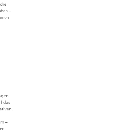
lche
aben –
ehmen
ungen
f das
ativen.
ern –
en.