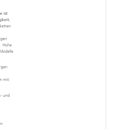
e ist
gkeit.
rketten
ngen
. Hohe
 Modelle
orgen
en mit:
s- und
um