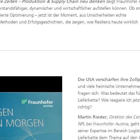
re Zeiten – Produktion & Supply Chain neu denken
zeigt Fraunhofer A
standsfähiger, dynamischer und wirtschaftlicher aufstellen können. Ob s
erte Optimierung – jetzt ist der Moment, aus Unsicherheiten echte
ethoden und Erfolgsgeschichten, die zeigen, wie Resilienz heute wirklich
Die USA verschärfen ihre Zollp
und viele heimische Unternehme
fragen sich: Was bedeutet das f
Lieferkette? Wie reagiere ich jetz
richtig?
Martin Riester
,
Direktor des Cen
NPL bei Fraunhofer Austria
, geht
seiner Expertise im Bereich Logis
Lieferkette dem Thema auf den 