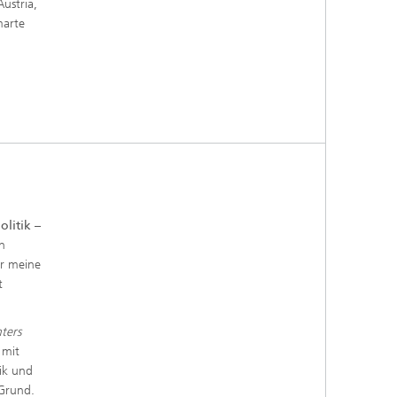
ustria,
marte
olitik
–
n
ür meine
t
ters
 mit
tik und
Grund.