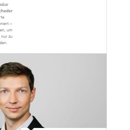
ssbar
cheder
rte
niert –
nen, um
 nur zu
rden.