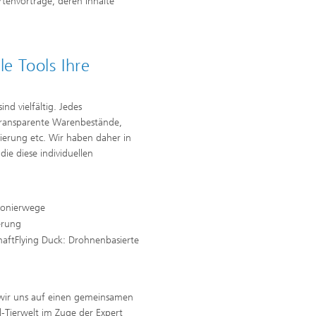
tenvorträge, deren Inhalte
e Tools Ihre
ind vielfältig. Jedes
transparente Warenbestände,
ierung etc. Wir haben daher in
ie diese individuellen
ionierwege
erung
haftFlying Duck: Drohnenbasierte
n wir uns auf einen gemeinsamen
-Tierwelt im Zuge der Expert