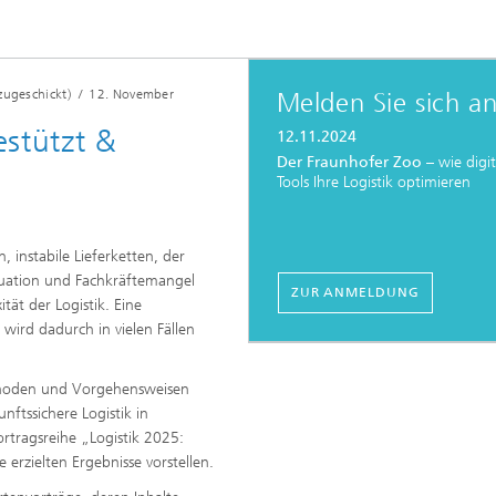
zugeschickt)
/
12. November
Melden Sie sich a
estützt &
12.11.2024
Der Fraunhofer Zoo
– wie digit
Tools Ihre Logistik optimieren
 instabile Lieferketten, der
uation und Fachkräftemangel
ZUR ANMELDUNG
tät der Logistik. Eine
wird dadurch in vielen Fällen
thoden und Vorgehensweisen
nftssichere Logistik in
rtragsreihe „Logistik 2025:
 erzielten Ergebnisse vorstellen.