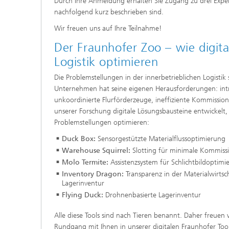
Durch Ihre Anmeldung erhalten Sie Zugang zu drei Exper
nachfolgend kurz beschrieben sind.
Wir freuen uns auf Ihre Teilnahme!
Der Fraunhofer Zoo – wie digital
Logistik optimieren
Die Problemstellungen in der innerbetrieblichen Logistik s
Unternehmen hat seine eigenen Herausforderungen: in
unkoordinierte Flurförderzeuge, ineffiziente Kommission
unserer Forschung digitale Lösungsbausteine entwickelt, d
Problemstellungen optimieren:
Duck Box:
Sensorgestützte Materialflussoptimierung
Warehouse Squirrel:
Slotting für minimale Kommiss
Molo Termite:
Assistenzsystem für Schlichtbildoptimi
Inventory Dragon:
Transparenz in der Materialwirtsc
Lagerinventur
Flying Duck:
Drohnenbasierte Lagerinventur
Alle diese Tools sind nach Tieren benannt. Daher freue
Rundgang mit Ihnen in unserer digitalen Fraunhofer Tool