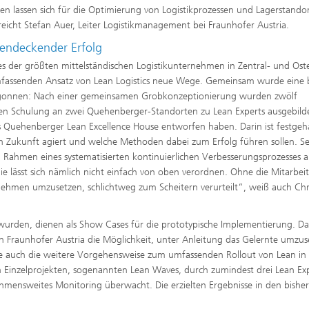
n lassen sich für die Optimierung von Logistikprozessen und Lagerstando
eicht Stefan Auer, Leiter Logistikmanagement bei Fraunhofer Austria.
endeckender Erfolg
es der größten mittelständischen Logistikunternehmen in Zentral- und Ost
mfassenden Ansatz von Lean Logistics neue Wege. Gemeinsam wurde eine b
 begonnen: Nach einer gemeinsamen Grobkonzeptionierung wurden zwölf
gen Schulung an zwei Quehenberger-Standorten zu Lean Experts ausgebild
Quehenberger Lean Excellence House entworfen haben. Darin ist festgeha
n Zukunft agiert und welche Methoden dabei zum Erfolg führen sollen. S
im Rahmen eines systematisierten kontinuierlichen Verbesserungsprozesses a
lässt sich nämlich nicht einfach von oben verordnen. Oh­ne die Mitarbeite
hmen umzusetzen, schlichtweg zum Scheitern verurteilt“, weiß auch Chri
urden, dienen als Show Cases für die prototypische Implementierung. Da
 Fraunhofer Austria die Möglichkeit, unter Anleitung das Gelernte umzus
auch die weitere Vorgehensweise zum umfassenden Rollout von Lean in 
n Einzelprojekten, sogenannten Lean Waves, durch zumindest drei Lean Ex
hmensweites Monitoring überwacht. Die erzielten Ergebnisse in den bisher