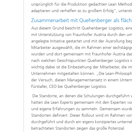
ursprünglich für die Produktion gedachten Lean Methode
adaptieren und verhelfen so zu großem Erfolg“, unterstr
Zusammenarbeit mit Quehenberger als fläch
Aus diesem Grund beschritt Quehenberger Logistics, ein
mit Unterstützung von Fraunhofer Austria durch den u
angelegte Initiative gestartet und mit der Ausrollung
Mitarbeiter ausgewählt, die im Rahmen einer sechstägi
wurden und dort gemeinsam mit Fraunhofer Austria das 
nach welchen Gesichtspunkten Quehenberger Logistics i
wichtig dabei ist die Einbeziehung der Mitarbeiter, die 
Unternehmen mitgestalten können. „Die Lean-Philosophie 
der Versuch, diesen Managementansatz in einem Unterne
Fürstaller, CEO bei Quehenberger Logistics.
Die Standorte, an denen die Schulungen durchgeführt w
hatten die Lean Experts gemeinsam mit den Experten von
und eigene Erfahrungen zu sammeln. Gemeinsam wurde 
Standorten definiert. Dieser Rollout wird im Rahmen vo
durchgeführt und durch ein eigens konzipiertes unterne
betrachteten Standorten zeigen das große Potenzial.