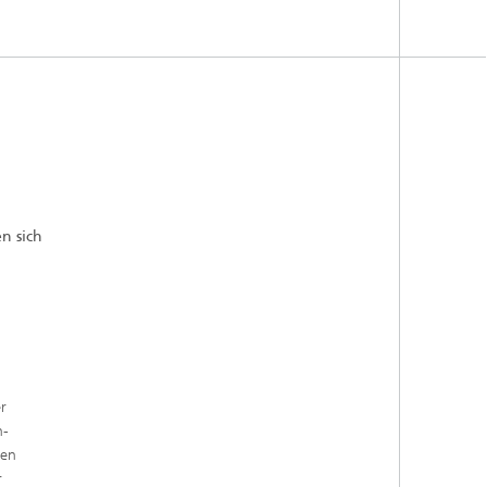
n sich
r
n-
ten
r