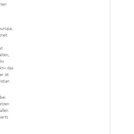
rten
europa,
reit
et
lten,
ehr
ktiv das
r ist
stian
bei
etzen
allen
perts