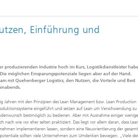
Nutzen, Einführung und
 produzierenden Industrie hoch im Kurs, Logistikdienstleister habe
 Die möglichen Einsparungspotenziale liegen aber auf der Hand.
am mit Quehenberger Logistics, den Nutzen, die Vorteile und Best
minabends.
nzig Jahren mit den Prinzipien des Lean Management bzw. Lean Production
Produktionssysteme eingeführt und setzen auf Lean um Verschwendung zu
Kundenwunsch bestmöglich zu bedienen. Aber mit Ausnahme einiger wenige
nach wie vor eher selten praktiziert. Das liegt vor allem daran, dass Lea
er­nehmen implementieren lassen, sondern eine Neuorientierung der gesam
spotentiale sollten viele Unternehmen zum Umdenken bewegen. „Viele de