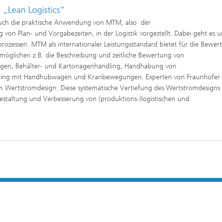
 „Lean Logistics“
uch die praktische Anwendung von MTM, also der
von Plan- und Vorgabezeiten, in der Logistik vorgestellt. Dabei geht es 
ozessen. MTM als internationaler Leistungsstandard bietet für die Bewer
ermöglichen z.B. die Beschreibung und zeitliche Bewertung von
ängen, Behälter- und Kartonagenhandling, Handhabung von
ndling mit Handhubwagen und Kranbewegungen. Experten von Fraunhofer 
Wertstromdesign. Diese systematische Vertiefung des Wertstromdesigns s
estaltung und Verbesserung von (produktions-)logistischen und