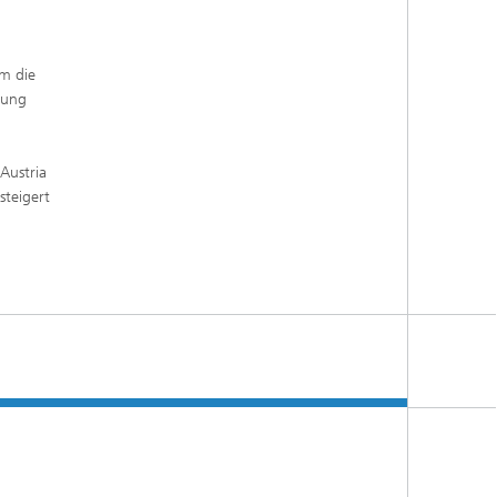
um die
tung
Austria
teigert