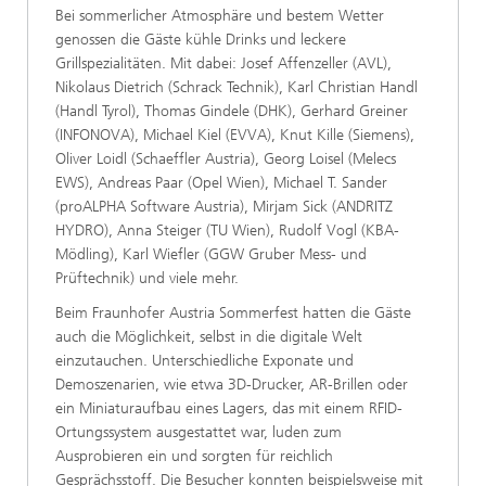
Bei sommerlicher Atmosphäre und bestem Wetter
genossen die Gäste kühle Drinks und leckere
Grillspezialitäten. Mit dabei: Josef Affenzeller (AVL),
Nikolaus Dietrich (Schrack Technik), Karl Christian Handl
(Handl Tyrol), Thomas Gindele (DHK), Gerhard Greiner
(INFONOVA), Michael Kiel (EVVA), Knut Kille (Siemens),
Oliver Loidl (Schaeffler Austria), Georg Loisel (Melecs
EWS), Andreas Paar (Opel Wien), Michael T. Sander
(proALPHA Software Austria), Mirjam Sick (ANDRITZ
HYDRO), Anna Steiger (TU Wien), Rudolf Vogl (KBA-
Mödling), Karl Wiefler (GGW Gruber Mess- und
Prüftechnik) und viele mehr.
Beim Fraunhofer Austria Sommerfest hatten die Gäste
auch die Möglichkeit, selbst in die digitale Welt
einzutauchen. Unterschiedliche Exponate und
Demoszenarien, wie etwa 3D-Drucker, AR-Brillen oder
ein Miniaturaufbau eines Lagers, das mit einem RFID-
Ortungssystem ausgestattet war, luden zum
Ausprobieren ein und sorgten für reichlich
Gesprächsstoff. Die Besucher konnten beispielsweise mit