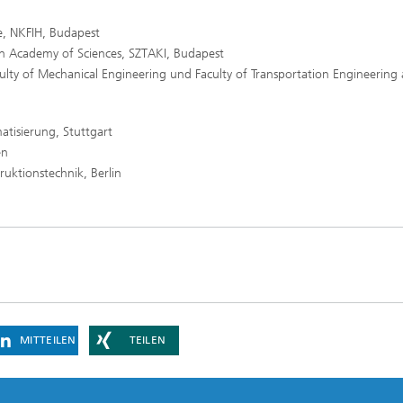
e, NKFIH, Budapest
an Academy of Sciences, SZTAKI, Budapest
ulty of Mechanical Engineering und Faculty of Transportation Engineering
atisierung, Stuttgart
en
uktionstechnik, Berlin
MITTEILEN
TEILEN