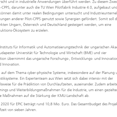
rscht und in industrielle Anwendungen überführt werden. Zu diesem Zwe
-CPPS, darunter auch die TU Wien Pilotfabrik Industrie 4.0, aufgebaut un
en können damit unter realen Bedingungen untersucht und Industrieunter
ngen anderer Pilot-CPPS genutzt sowie Synergien gefördert. Somit soll d
rkten Ungarn, Österreich und Deutschland gesteigert werden, um eine
uktions-Ökosystem zu erzielen.
Instituts für Informatik und Automatisierungstechnik der ungarischen Ak
dapester Universität für Technologie und Wirtschaft (BME) und vier
ation übernimmt das ungarische Forschungs-, Entwicklungs- und Innovati
d Innovation.
t auf dem Thema cyber-physische Systeme, insbesondere auf der Planung 
tiksysteme. Ein Expertenteam aus Wien setzt sich dabei intensiv mit der
eise für die Prädiktion von Durchlaufzeiten, auseinander. Zudem arbeit
ainings und Weiterbildungsmaßnahmen für die Industrie, um einen gezielte
 die Maßnahmen auf die Stärkung der KMU-Landschaft ab.
0 für EPIC beträgt rund 10,8 Mio. Euro. Das Gesamtbudget des Proje
fzeit von sieben Jahren.