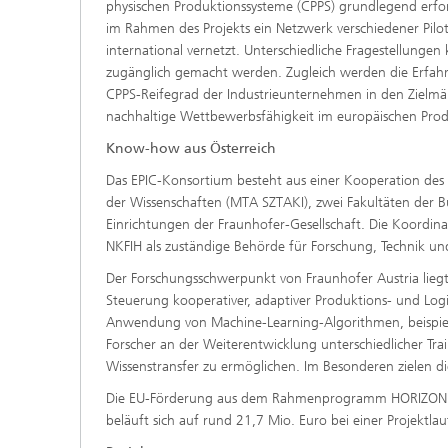
physischen Produktionssysteme (CPPS) grundlegend erfo
im Rahmen des Projekts ein Netzwerk verschiedener Pilot
international vernetzt. Unterschiedliche Fragestellung
zugänglich gemacht werden. Zugleich werden die Erfahru
CPPS-Reifegrad der Industrieunternehmen in den Zielmä
nachhaltige Wettbewerbsfähigkeit im europäischen Prod
Know-how aus Österreich
Das EPIC-Konsortium besteht aus einer Kooperation des 
der Wissenschaften (MTA SZTAKI), zwei Fakultäten der Bu
Einrichtungen der Fraunhofer-Gesellschaft. Die Koordin
NKFIH als zuständige Behörde für Forschung, Technik un
Der Forschungsschwerpunkt von Fraunhofer Austria lieg
Steuerung kooperativer, adaptiver Produktions- und Logis
Anwendung von Machine-Learning-Algorithmen, beispielsw
Forscher an der Weiterentwicklung unterschiedlicher Tr
Wissenstransfer zu ermöglichen. Im Besonderen zielen
Die EU-Förderung aus dem Rahmenprogramm HORIZON 202
beläuft sich auf rund 21,7 Mio. Euro bei einer Projektlau