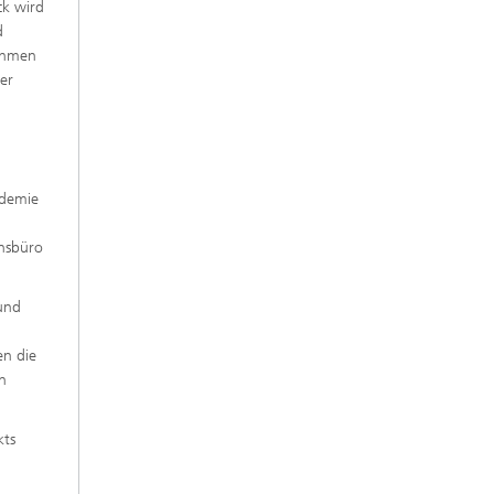
ck wird
d
nehmen
er
ademie
onsbüro
und
en die
n
kts