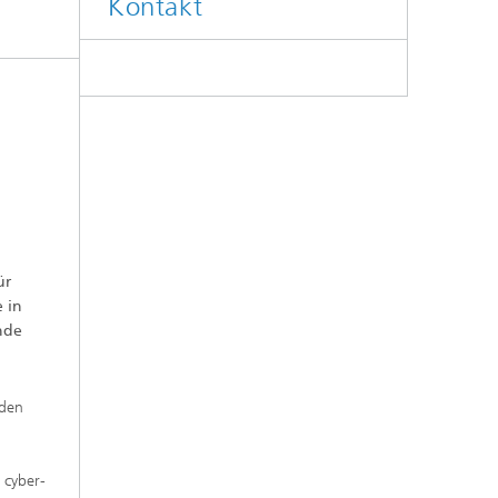
Kontakt
ür
 in
nde
 den
 cyber-