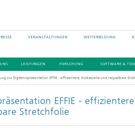
PRESSE
VERANSTALTUNGEN
WEITERBILDUNG
K
 UNS
LEISTUNGEN
FORSCHUNG
SOFTWARE & TOO
ung zur Ergebnispräsentation EFFIE - effizientere, biobasierte und recycelbare Stret
äsentation EFFIE - effizientere
bare Stretchfolie