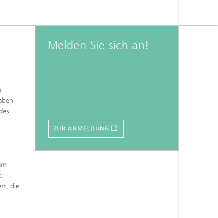
Melden Sie sich an!
e
haben
des
ZUR ANMELDUNG
zum
.
rt, die