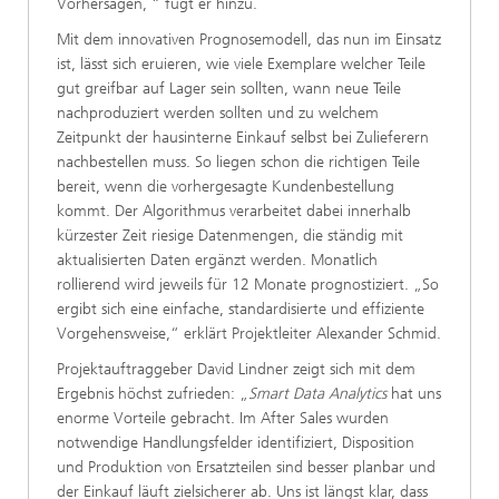
Vorhersagen, “ fügt er hinzu.
Mit dem innovativen Prognosemodell, das nun im Einsatz
ist, lässt sich eruieren, wie viele Exemplare welcher Teile
gut greifbar auf Lager sein sollten, wann neue Teile
nachproduziert werden sollten und zu welchem
Zeitpunkt der hausinterne Einkauf selbst bei Zulieferern
nachbestellen muss. So liegen schon die richtigen Teile
bereit, wenn die vorhergesagte Kundenbestellung
kommt. Der Algorithmus verarbeitet dabei innerhalb
kürzester Zeit riesige Datenmengen, die ständig mit
aktualisierten Daten ergänzt werden. Monatlich
rollierend wird jeweils für 12 Monate prognostiziert. „So
ergibt sich eine einfache, standardisierte und effiziente
Vorgehensweise,“ erklärt Projektleiter Alexander Schmid.
Projektauftraggeber David Lindner zeigt sich mit dem
Ergebnis höchst zufrieden: „
Smart Data Analytics
hat uns
enorme Vorteile gebracht. Im After Sales wurden
notwendige Handlungsfelder identifiziert, Disposition
und Produktion von Ersatzteilen sind besser planbar und
der Einkauf läuft zielsicherer ab. Uns ist längst klar, dass