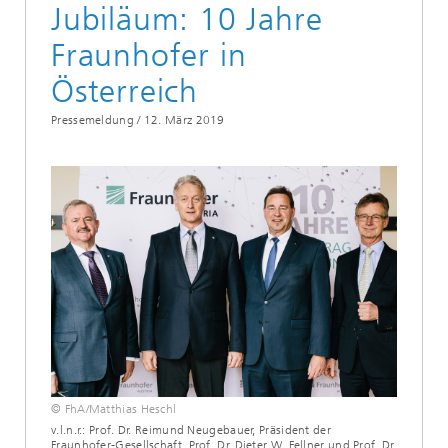
Jubiläum: 10 Jahre
Fraunhofer in
Österreich
Pressemeldung /
12. März 2019
© FhA/Matthias Heschl
v.l.n.r.: Prof. Dr. Reimund Neugebauer, Präsident der
Fraunhofer-Gesellschaft, Prof. Dr. Dieter W. Fellner und Prof. Dr.