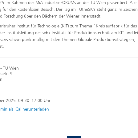
5 im Rahmen des MiA-IndustrieFORUMs an der TU Wien präsentiert. Alle
g für den kostenlosen Besuch. Der Tag im TUtheSKY steht ganz im Zeiche
nd Forschung über den Dächern der Wiener Innenstadt.
rlsruher Institut für Technologie (KIT) zum Thema "Kreislauffabrik für das
er Institutsleitung des wbk Instituts für Produktionstechnik am KIT und le
 Praxis schwerpunktmäßig mit den Themen Globale Produktionsstrategien,
st.
 - TU Wien
markt 9
en
ber 2025
, 09:30–17:00 Uhr
rmin als iCal herunterladen