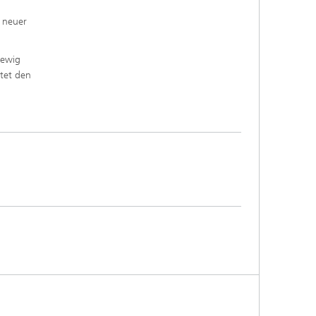
n neuer
 ewig
itet den