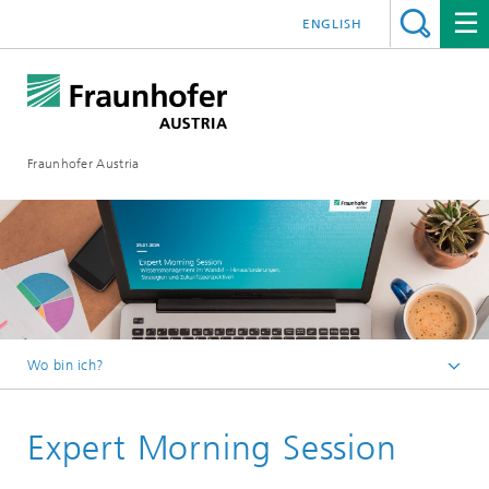
ENGLISH
Fraunhofer Austria
Wo bin ich?
Fraunhofer Austria - Startseite
Expert Morning Session
Veranstaltungen