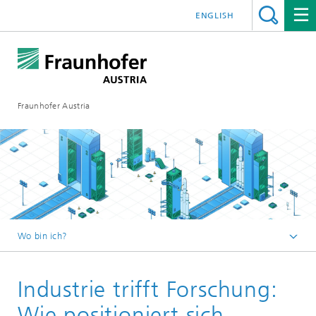
ENGLISH
Fraunhofer Austria
Wo bin ich?
Fraunhofer Austria - Startseite
Industrie trifft Forschung:
Veranstaltungen
Wie positioniert sich