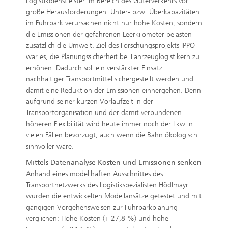
Logistikdienstleister im Bereich des Güterverkehrs vor
große Herausforderungen. Unter- bzw. Überkapazitäten
im Fuhrpark verursachen nicht nur hohe Kosten, sondern
die Emissionen der gefahrenen Leerkilometer belasten
zusätzlich die Umwelt. Ziel des Forschungsprojekts IPPO
war es, die Planungssicherheit bei Fahrzeuglogistikern zu
erhöhen. Dadurch soll ein verstärkter Einsatz
nachhaltiger Transportmittel sichergestellt werden und
damit eine Reduktion der Emissionen einhergehen. Denn
aufgrund seiner kurzen Vorlaufzeit in der
Transportorganisation und der damit verbundenen
höheren Flexibilität wird heute immer noch der Lkw in
vielen Fällen bevorzugt, auch wenn die Bahn ökologisch
sinnvoller wäre.
Mittels Datenanalyse Kosten und Emissionen senken
Anhand eines modellhaften Ausschnittes des
Transportnetzwerks des Logistikspezialisten Hödlmayr
wurden die entwickelten Modellansätze getestet und mit
gängigen Vorgehensweisen zur Fuhrparkplanung
verglichen: Hohe Kosten (+ 27,8 %) und hohe