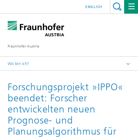
ENGLISH
Fraunhofer Austria
Wo bin ich?
Fraunhofer Austria - Startseite
Forschungsprojekt »IPPO«
Presse
Pressearchiv
beendet: Forscher
entwickelten neuen
Prognose- und
Planungsalgorithmus für