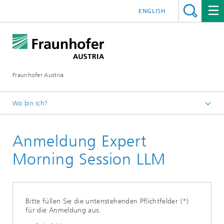
ENGLISH
Fraunhofer Austria
Wo bin ich?
Fraunhofer Austria - Startseite
Anmeldung Expert
Veranstaltungen
Expert Morning Session: Die Zukunft der
Morning Session LLM
Entscheidungsfindung
Bitte füllen Sie die untenstehenden Pflichtfelder (*)
für die Anmeldung aus.