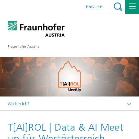
ENGLISH
Fraunhofer Austria
Wo bin ich?
Fraunhofer Austria - Startseite
T[AI]ROL | Data & AI Meet
Veranstaltungen
up für Westösterreich