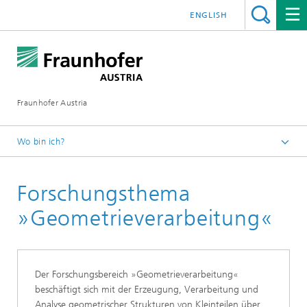
ENGLISH
Fraunhofer Austria
Wo bin ich?
Fraunhofer Austria - Startseite
Forschungsthema
Forschung
»Geometrieverarbeitung«
Der Forschungsbereich »Geometrieverarbeitung«
beschäftigt sich mit der Erzeugung, Verarbeitung und
Analyse geometrischer Strukturen von Kleinteilen über