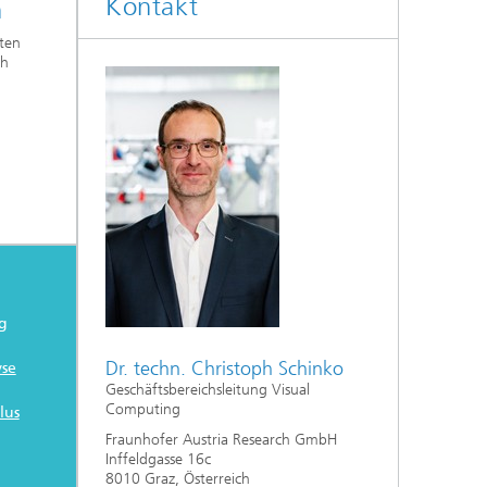
Kontakt
n
ten
ch
ng
Dr. techn. Christoph Schinko
yse
Geschäftsbereichsleitung Visual
Computing
lus
Fraunhofer Austria Research GmbH
Inffeldgasse 16c
8010 Graz, Österreich