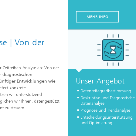
MEHR INFO
yse | Von der
 Zeitreihen-Analyse ab: Von der
r
diagnostischen
Unser Angebot
ünftiger Entwicklungen wie
liefert konkrete
Datenreifegradbestimmung
tzen wir unterstützend
Deskriptive und Diagnostische
glichen wir Ihnen, datengestützt
Datenanalyse
nt zu steuern.
Prognose und Trendanalyse
Entscheidungsunterstützung
und Optimierung