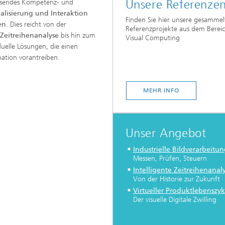
Unsere Referenze
assendes Kompetenz- und
ualisierung und Interaktion
Finden Sie hier unsere gesammel
en
. Dies reicht von der
Referenzprojekte aus dem Berei
 Zeitreihenanalyse
bis hin zum
Visual Computing
duelle Lösungen, die einen
ation vorantreiben.
MEHR INFO
Unser Angebot
Industrielle Bildverarbeitu
Messen, Prüfen, Steuern
Intelligente Zeitreihenanal
Von der Historie zur Zukunft
Virtueller Produktlebenszyk
Der visuelle Digitale Zwilling