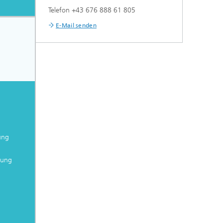
Telefon +43 676 888 61 805
E-Mail senden
n
ung
gung