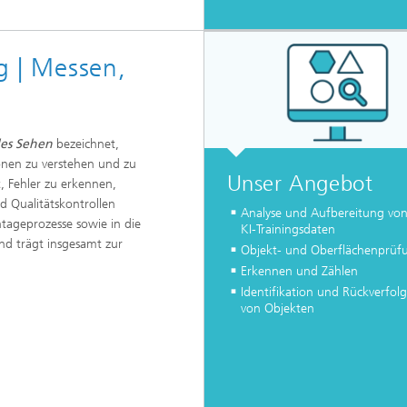
ng | Messen,
es Sehen
bezeichnet,
ionen zu verstehen und zu
Unser Angebot
, Fehler zu erkennen,
d Qualitätskontrollen
Analyse und Aufbereitung vo
tageprozesse sowie in die
KI-Trainingsdaten
 und trägt insgesamt zur
Objekt- und Oberflächenprüf
Erkennen und Zählen
Identifikation und Rückverfol
von Objekten