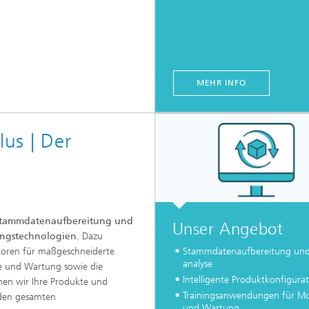
MEHR INFO
lus | Der
tammdatenaufbereitung und
Unser Angebot
rungstechnologien
. Dazu
atoren für maßgeschneiderte
Stammdatenaufbereitung und
analyse
e und Wartung sowie die
Intelligente Produktkonfigura
chen wir Ihre Produkte und
Trainingsanwendungen für M
r den gesamten
und Wartung