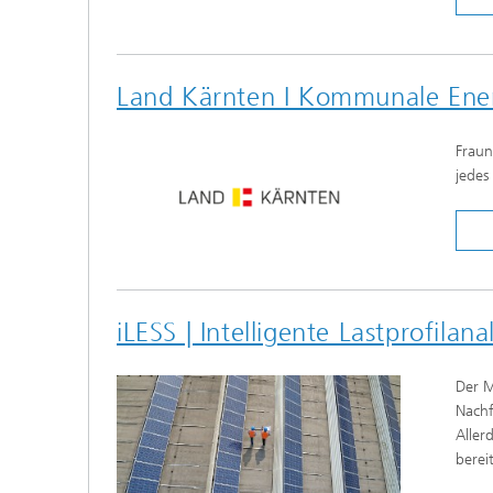
Land Kärnten I Kommunale Ene
Fraun
jedes
iLESS | Intelligente Lastprofil
Der M
Nachf
Aller
berei