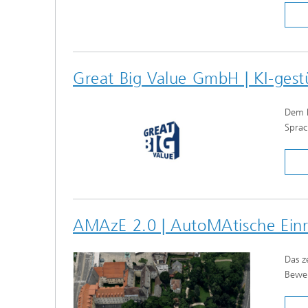
Great Big Value GmbH | KI-gest
Dem F
Sprac
AMAzE 2.0 | AutoMAtische Ein
Das z
Bewer