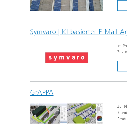
Symvaro | KI-basierter E-Mail-A
Im Pr
Zukun
GrAPPA
Zur P
Stand
Produ