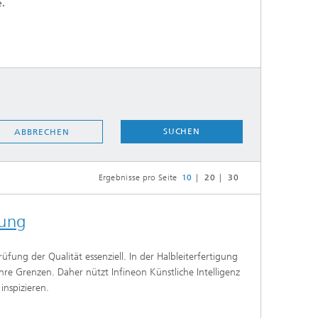
e.
SUCHEN
ABBRECHEN
Ergebnisse pro Seite
10
20
30
gung
fung der Qualität essenziell. In der Halbleiterfertigung
hre Grenzen. Daher nützt Infineon Künstliche Intelligenz
inspizieren.