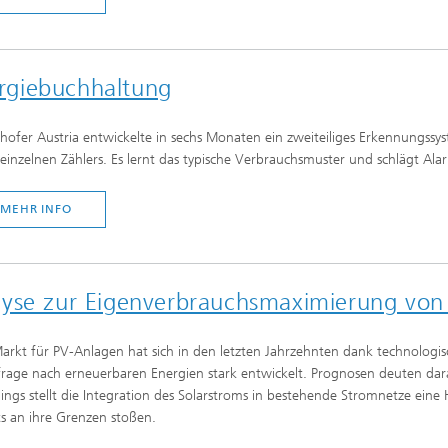
rgiebuchhaltung
hofer Austria entwickelte in sechs Monaten ein zweiteiliges Erkennungssyste
 einzelnen Zählers. Es lernt das typische Verbrauchsmuster und schlägt Ala
MEHR INFO
analyse zur Eigenverbrauchsmaximierung von
arkt für PV-Anlagen hat sich in den letzten Jahrzehnten dank technologis
rage nach erneuerbaren Energien stark entwickelt. Prognosen deuten dara
dings stellt die Integration des Solarstroms in bestehende Stromnetze eine
ts an ihre Grenzen stoßen.