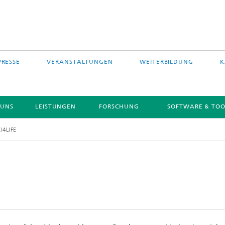
PRESSE
VERANSTALTUNGEN
WEITERBILDUNG
K
 UNS
LEISTUNGEN
FORSCHUNG
SOFTWARE & TOO
I4LIFE