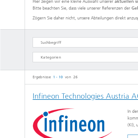
Hier zeigen wir eine kleine Auswahl unserer
aktuellen s
Bitte beachten Sie, dass viele unserer Referenzen der
Ge
Zögern Sie daher nicht, unsere Abteilungen direkt anzu
Datenbasierte Entscheidungsunterstützung
Intelligentes Wissensmanagement
Ergebnisse
1 - 10
von 26
Prozessanalyse und Digitalisierung
Infineon Technologies Austria AG
ALLE AUSWÄHLEN
In de
komme
(KI),