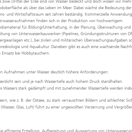
s zwei Drittel der Erde sind von Wasser bedeckt und doch wissen wir mehr
doberfläche als über das Leben im Meer. Dabei wächst die Bedeutung de
ens- und Wirtschaftsraum seit Jahren beständig. Kommerzielle Anwendungs
erwasseraufnahmen finden sich in der Produktion von hochwertigem
diamaterial für Bildung/Unterhaltung, in der Planung, Überwachung und
ltung von Unterwasserbauwerken (Pipelines, Gründungsstrukturen von Of
rgieanlagen etc.), bei zivilen und militärischen Überwachungsaufgaben s
resbiologie und Aquakultur. Daneben gibt es auch eine wachsende Nachf
n Einsatz bei Hobbytauchern.
en Aufnahmen unter Wasser deutlich höhere Anforderungen:
rdicht sein und je nach Wassertiefe auch hohem Druck standhalten.
 des Wassers stark gedämpft und mit zunehmender Wassertiefe werden ins
n, wie z. B. der Ostsee, zu stark verrauschten Bildern und schlechter Sic
Wasser, Glas, Luft) führt zu einer ungewollten Verzerrung und Vergröße
 die effiziente Erstellung, Aufbereitung und Auswertung von Unterwasservi