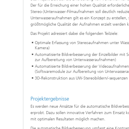
Der für die Erreichung einer hohen Qualität erforderli
Stereo-)Unterwasser-Filmaufnahmen soll deutlich reduzier
Unterwasseraufnahmen gilt es ein Konzept zu erstellen,
größtmögliche Qualität der Aufnahmen erzielt werden 
Das Projekt adressiert dabei die folgenden Teilziele:
Optimale Erfassung von Stereoaufnahmen unter Wasser 
Kamera)
Automatisierte Bildverbesserung der Einzelbilder mi
zur Aufbereitung von Unterwasseraufnahmen)
Automatisierte Bildverbesserung der Videoaufnahmen
(Softwaremodule zur Aufbereitung von Unterwasser
3D-Rekonstruktion aus UW-Stereobildern/-sequenze
Projektergebnisse
Es werden neue Ansätze für die automatische Bildverbe
erprobt. Dazu sollen innovative Verfahren zum Einsat
mit optimalen Resultaten möglich machen.
Die automatische Bildverbesserung umfasst eine Kontra