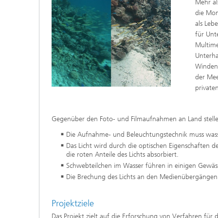
Mehr al
die Mon
als Leb
für Unt
Multime
Unterha
Windene
der Mee
private
Gegenüber den Foto- und Filmaufnahmen an Land stell
Die Aufnahme- und Beleuchtungstechnik muss wasse
Das Licht wird durch die optischen Eigenschaften
die roten Anteile des Lichts absorbiert.
Schwebteilchen im Wasser führen in einigen Gewässer
Die Brechung des Lichts an den Medienübergängen (
Projektziele
Das Projekt zielt auf die Erforschung von Verfahren für