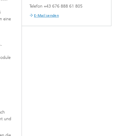
Telefon +43 676 888 61 805
i
E-Mail senden
n eine
-
module
sch
nt und
en die