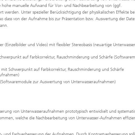
che hohe manuelle Aufwand für Vor- und Nachbearbeitung von (ggf.
t werden. Unter spezieller Berücksichtigung der physikalischen Effekte be
 so dass von der Aufnahme bis zur Präsentation bzw. Auswertung der Date
kann.
(Einzelbilder und Video) mit flexibler Stereobasis (neuartige Unterwasser
t Schwerpunkt auf Farbkorrektur, Rauschminderung und Schärfe (Software
 mit Schwerpunkt auf Farbkorrektur, Rauschminderung und Schärfe
aufnahmen)
n (Softwaremodule zur Auswertung von Unterwasseraufnahmen)
sserung von Unterwasseraufnahmen prototypisch entwickelt und systemati
z kommen, welche die Nachbearbeitung von Unterwasser-Aufnahmen effizie
st- und Farbverbesserung der Aufnahmen. Durch Kontrastverbesserung soll