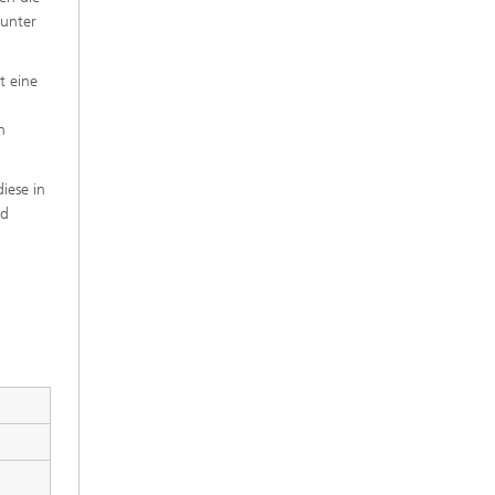
 unter
t eine
n
iese in
nd