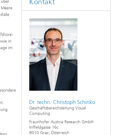
Kontakt
 über
r Meere
fälle
fshore-
owie in
rage im
besondere
Dr. techn. Christoph Schinko
ht.
Geschäftsbereichsleitung Visual
rung.
Computing
Fraunhofer Austria Research GmbH
Inffeldgasse 16c
8010 Graz, Österreich
deos.