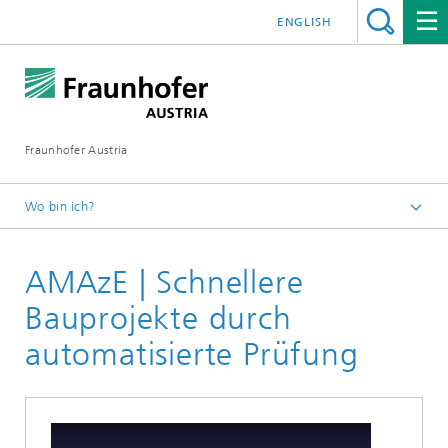
ENGLISH
Fraunhofer Austria
Wo bin ich?
Fraunhofer Austria - Startseite
AMAzE | Schnellere
Leistungen
Referenzen Visual Computing
Bauprojekte durch
automatisierte Prüfung