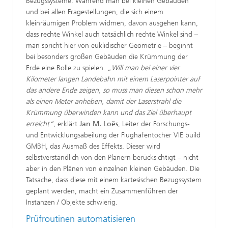
Bezugssysteme. Während man bei kleinen Gebäuden
und bei allen Fragestellungen, die sich einem
kleinräumigen Problem widmen, davon ausgehen kann,
dass rechte Winkel auch tatsächlich rechte Winkel sind –
man spricht hier von euklidischer Geometrie – beginnt
bei besonders großen Gebäuden die Krümmung der
Erde eine Rolle zu spielen.
„Will man bei einer vier
Kilometer langen Landebahn mit einem Laserpointer auf
das andere Ende zeigen, so muss man diesen schon mehr
als einen Meter anheben, damit der Laserstrahl die
Krümmung überwinden kann und das Ziel überhaupt
erreicht“
, erklärt
Jan M. Loës
, Leiter der Forschungs-
und Entwicklungsabeilung der Flughafentocher VIE build
GMBH, das Ausmaß des Effekts. Dieser wird
selbstverständlich von den Planern berücksichtigt – nicht
aber in den Plänen von einzelnen kleinen Gebäuden. Die
Tatsache, dass diese mit einem kartesischen Bezugssystem
geplant werden, macht ein Zusammenführen der
Instanzen / Objekte schwierig.
Prüfroutinen automatisieren