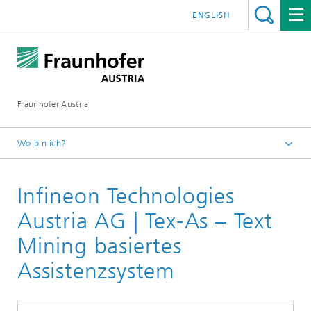
ENGLISH
Fraunhofer Austria
Wo bin ich?
Fraunhofer Austria - Startseite
Infineon Technologies
Leistungen
Referenzen Arbeitsgestaltung und Digitalisierung
Austria AG | Tex-As – Text
Mining basiertes
Assistenzsystem