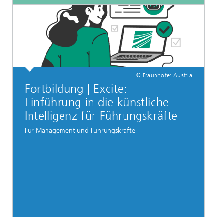
© Fraunhofer Austria
Fortbildung | Excite:
Einführung in die künstliche
Intelligenz für Führungskräfte
Für Management und Führungskräfte