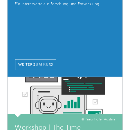
Für Interessierte aus Forschung und Entwicklung
WEITER ZUM KURS
© Fraunhofer Austria
Workshop | The Time