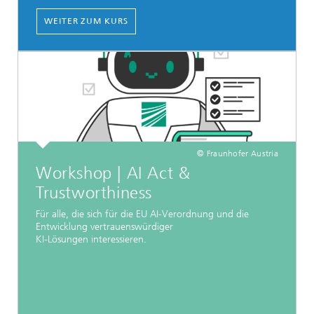
WEITER ZUM KURS
© Fraunhofer Austria
Workshop | AI Act &
Trustworthiness
Für alle, die sich für die EU AI-Verordnung und die
Entwicklung vertrauenswürdiger
KI-Lösungen interessieren.