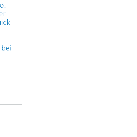
o.
er
uick
 bei