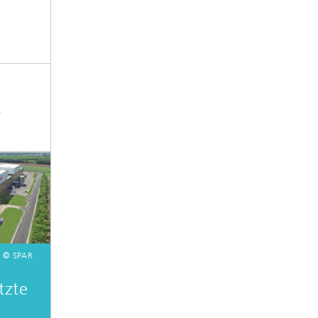
r
© SPAR
tzte