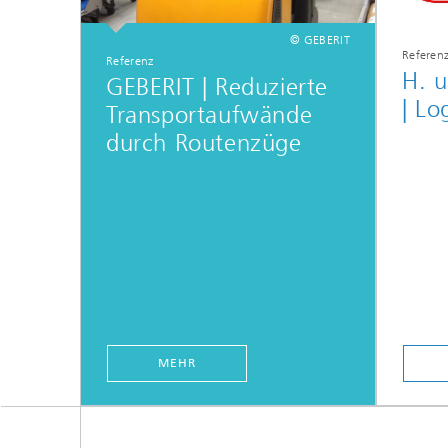
© GEBERIT
Referen
Referenz
H. u
GEBERIT | Reduzierte
| Lo
Transportaufwände
durch Routenzüge
MEHR