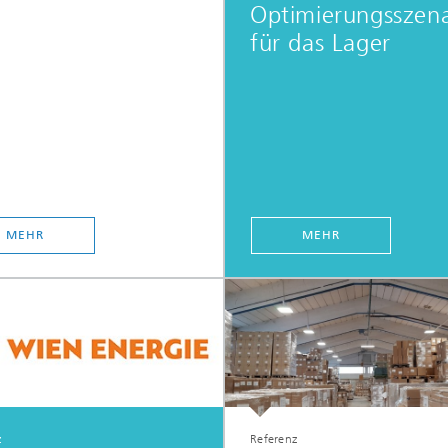
Optimierungsszena
für das Lager
MEHR
MEHR
z
Referenz