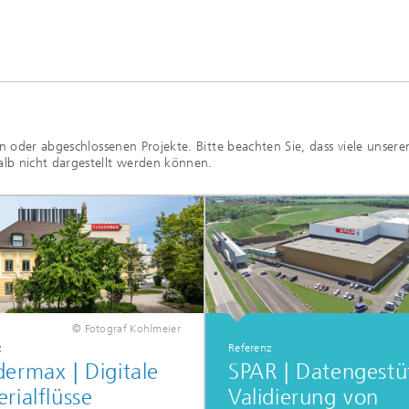
n oder abgeschlossenen Projekte. Bitte beachten Sie, dass viele unsere
lb nicht dargestellt werden können.
© Fotograf Kohlmeier
z
Referenz
ermax | Digitale
SPAR | Datengestü
rialflüsse
Validierung von