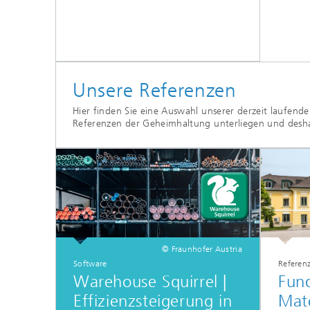
Unsere Referenzen
Hier finden Sie eine Auswahl unserer derzeit laufende
Referenzen der Geheimhaltung unterliegen und desha
© Fraunhofer Austria
Software
Referen
Warehouse Squirrel |
Fund
Effizienzsteigerung in
Mate