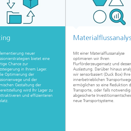
ting
Materialflussanaly
plementierung neuer
Mit einer Materialflussanalyse
ionierstrategien bietet eine
optimieren wir Ihren
rtige Chance zur
Flurförderzeugeinsatz und desse
nzsteigerung in Ihrem Lager.
Auslastung. Darüber hinaus anal
ie Optimierung der
wir sensorbasiert (Duck Box) Ihre
sionierwege und der
innerbetrieblichen Transportweg
mischen Gestaltung der
ermöglichen so eine Reduktion 
bereitstellung wird Ihr Lager zu
Transporte, oder falls notwendig
ttraktiveren und effizienteren
abgesicherte Investitionsentsche
platz.
neue Transportsysteme.