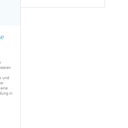
se
n
ysieren
e und
der
 eine
idung in