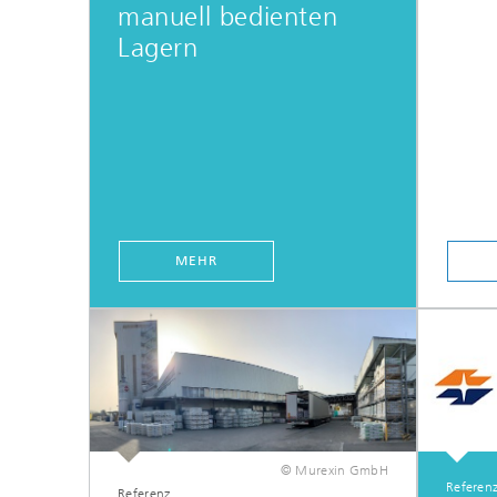
manuell bedienten
Lagern
MEHR
© Murexin GmbH
Referen
Referenz