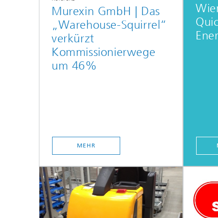
Wien
Murexin GmbH | Das
Qui
„Warehouse-Squirrel“
Ener
verkürzt
Kommissionierwege
um 46%
MEHR