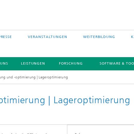
PRESSE
VERANSTALTUNGEN
WEITERBILDUNG
K
 UNS
LEISTUNGEN
FORSCHUNG
SOFTWARE & TOO
ung und -optimierung | Lageroptimierung
ptimierung | Lageroptimierung