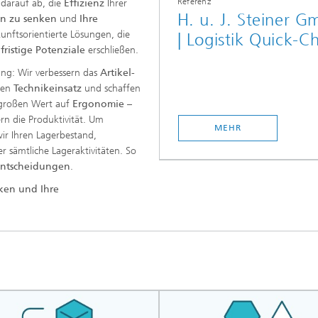
Referenz
 darauf ab, die
Effizienz
Ihrer
H. u. J. Steiner 
en zu senken
und
Ihre
unftsorientierte Lösungen, die
| Logistik Quick-C
fristige Potenziale
erschließen.
ung: Wir verbessern das
Artikel-
hren
Technikeinsatz
und schaffen
r großen Wert auf
Ergonomie
–
ern die Produktivität. Um
MEHR
ir Ihren Lagerbestand,
 sämtliche Lageraktivitäten. So
Entscheidungen
.
nken und Ihre