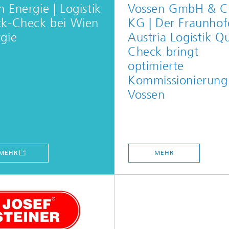
 Energie | Logistik
Vossen GmbH & C
ck-Check bei Wien
KG | Der Fraunhof
gie
Austria Logistik Q
Check bringt
optimierte
Kommissionierung
Vossen​
MEHR
MEHR