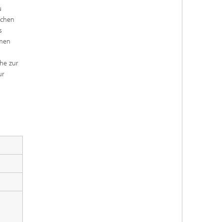
u
schen
s
emen
he zur
ur