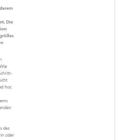
nderem
t. Die
tion
größer.
en
n
 Wie
chritt-
icht
 ad hoc
tems
henden
s des
rin oder