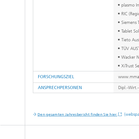
plasmo I
RIC (Reg
Siemens 
Tablet So
Tieto Aus
TÜV AUS
Wacker N
XiTrust S
FORSCHUNGSZIEL
www.mmass
ANSPRECHPERSONEN
Dipl.-Wirt.
(webspac
Den gesamten Jahresbericht finden Sie hier.