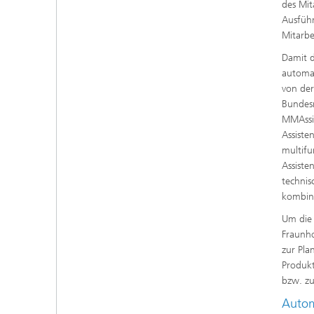
des Mit
Ausführ
Mitarbe
Damit d
automat
von der
Bundesm
MMAssis
Assiste
multifu
Assiste
technis
kombini
Um die 
Fraunho
zur Pla
Produkt
bzw. zu
Autom