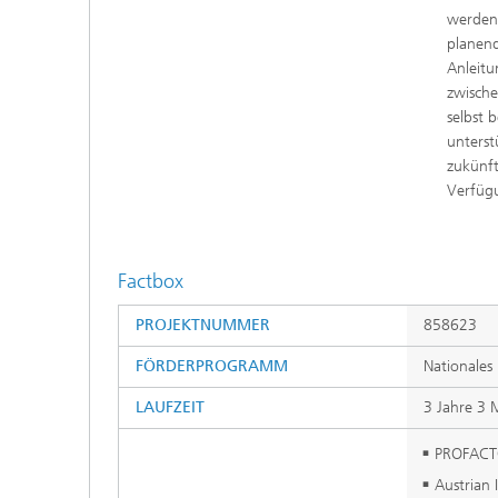
werden 
planend
Anleitu
zwische
selbst 
unterst
zukünft
Verfüg
Factbox
PROJEKTNUMMER
858623
FÖRDERPROGRAMM
Nationales 
LAUFZEIT
3 Jahre 3 
PROFACTO
Austrian 