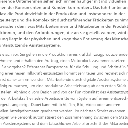
ierende Unternehmen sehen sich immer häufiger mit individuellen
en der Konsumenten und Kunden konfrontiert. Das führt unter a
dass die Produktvielfalt in der Produktion und insbesondere in der
e steigt und die Komplexität durchzuführender Tätigkeiten zunimm
zwischen dem, was Mitarbeiterinnen und Mitarbeiter in der Produk
n können, und den Anforderungen, die an sie gestellt werden, wird 
sung liegt in der physischen und kognitiven Entlastung des Mensch
unterstützende Assistenzsysteme.
 Sie sich vor, Sie gehen in die Produktion eines kraftfahrzeugproduzierende
ehmens und erhalten den Auftrag, einen Motorblock zusammenzusetzen.
Sie vorgehen? Erfahrenes Fachpersonal für die Schulung und Schritt-für-S
ng einer neuen Hilfskraft einzusetzen kommt sehr teuer und rechnet sich n
s ist daher am sinnvollsten, Mitarbeitende durch digitale Assistenzsysteme
fähig zu machen, um eine produktive Arbeitsleistung ab dem ersten Stück
ustellen. Abhängig vom Design und von der Funktionalität des Assistenzsys
der Arbeitskraft einzelne Arbeitsschritte vom System auf einem entsprec
gerät angezeigt. Dabei kann mit Licht, Ton, Bild, Video oder anderen
uellen Anzeigeformaten gearbeitet werden. Im nächsten Schritt erkennen
ogien wie Sensorik automatisiert den Zusammenhang zwischen dem Statu
en Assistenzsystems und dem tatsächlichen Arbeitsfortschritt der Mitarbeite