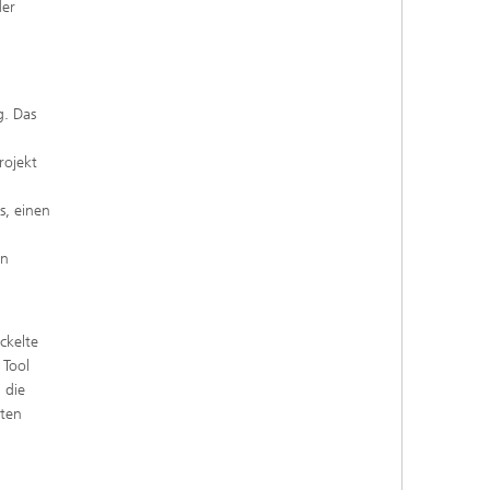
der
g. Das
rojekt
s, einen
en
ckelte
 Tool
 die
lten