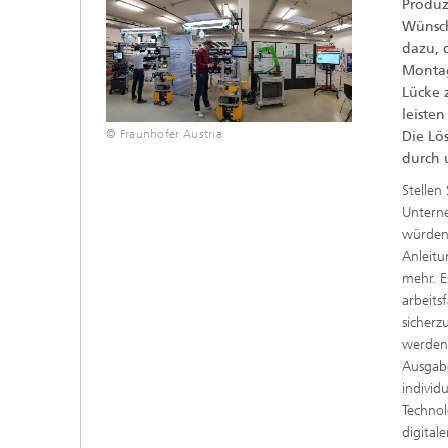
Produz
Wünsch
dazu, 
Montag
Lücke 
leiste
© Fraunhofer Austria
Die Lö
durch 
Stellen
Untern
würden 
Anleitu
mehr. E
arbeits
sicherz
werden 
Ausgabe
individ
Technol
digital