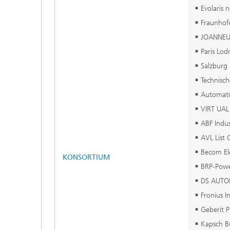
Evolaris 
Fraunhof
JOANNEUM
Paris Lod
Salzburg 
Technisch
Automati
VIRT UAL
ABF Indu
AVL List
Becom El
KONSORTIUM
BRP-Powe
DS AUTO
Fronius 
Geberit 
Kapsch B