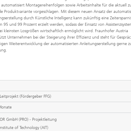
automatisiert Montagereihenfolgen sowie Arbeitsinhalte für die aktuell z
e Produktvariante vorgeschlagen. Mit diesem neuen Ansatz der automati
ngserstellung durch Künstliche Intelligenz kann zukünftig eine Zeitersparni
n 95 und 99 Prozent erzielt werden, sodass der Einsatz von Assistenzsyst
bei kleinsten Losgrößen wirtschaftlich ermöglicht wird. Fraunhofer Austria
ützt Unternehmen bei der Steigerung ihrer Effizienz und steht für Gespräc
igen Weiterentwicklung der automatisierten Anleitungserstellung gerne z
ung.
Leitprojekt (Fördergeber FFG)
Monate
R GmbH (PRO) - Projektleitung
Institute of Technology (AIT)