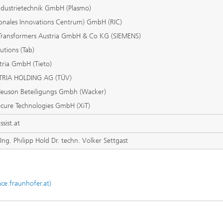
ndustrietechnik GmbH (Plasmo)
ionales Innovations Centrum) GmbH (RIC)
Transformers Austria GmbH & Co KG (SIEMENS)
lutions (Tab)
tria GmbH (Tieto)
TRIA HOLDING AG (TÜV)
euson Beteiligungs Gmbh (Wacker)
ecure Technologies GmbH (XiT)
ist.at
-Ing. Philipp Hold Dr. techn. Volker Settgast
e.fraunhofer.at)