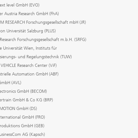
next level GmbH (EVO)
er Austria Research GmbH (FhA)
 RESEARCH Forschungsgesellschaft mbH (JR)
ron Universität Salzburg (PLUS)
Research Forschungsgesellschaft m.b.H. (SRFG)
e Universität Wien, Instituts für
sierungs- und Regelungstechnik (TUW)
 VEHICLE Research Center (ViF)
strielle Automation GmbH (ABF)
 GmbH (AVL)
ectronics GmbH (BECOM)
rtrain GmbH & Co KG (BRP)
MOTION GmbH (DS)
International GmbH (FRO)
Produktions GmbH (GEB)
usinessCom AG (Kapsch)