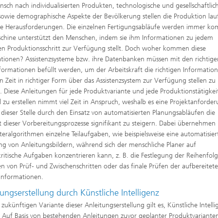
sch nach individualisierten Produkten, technologische und gesellschaftlic
sowie demographische Aspekte der Bevölkerung stellen die Produktion la
e Herausforderungen. Die einzelnen Fertigungsabläufe werden immer kom
chine unterstützt den Menschen, indem sie ihm Informationen zu jedem
en Produktionsschritt zur Verfügung stellt. Doch woher kommen diese
tionen? Assistenzsysteme bzw. ihre Datenbanken müssen mit den richtige
formationen befüllt werden, um der Arbeitskraft die richtigen Informatio
en Zeit in richtiger Form über das Assistenzsystem zur Verfügung stellen zu
 Diese Anleitungen für jede Produktvariante und jede Produktionstätigkei
 zu erstellen nimmt viel Zeit in Anspruch, weshalb es eine Projektanforde
 dieser Stelle durch den Einsatz von automatisierten Planungsabläufen die
nt dieser Vorbereitungsprozesse signifikant zu steigern. Dabei übernehmen
ralgorithmen einzelne Teilaufgaben, wie beispielsweise eine automatisier
ung von Anleitungsbildern, während sich der menschliche Planer auf
kritische Aufgaben konzentrieren kann, z. B. die Festlegung der Reihenfolg
n von Prüf- und Zwischenschritten oder das finale Prüfen der aufbereitet
informationen.
ungserstellung durch Künstliche Intelligenz
r zukünftigen Variante dieser Anleitungserstellung gilt es, Künstliche Intelli
 Auf Basis von bestehenden Anleitungen zuvor geplanter Produktvariante