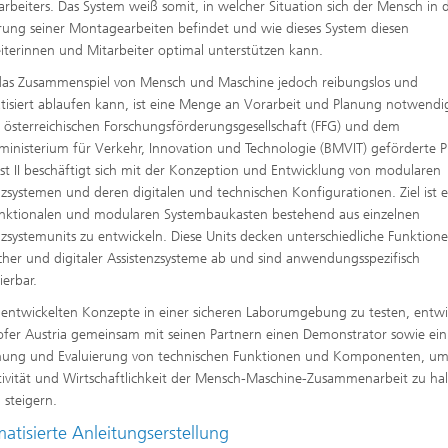
arbeiters. Das System weiß somit, in welcher Situation sich der Mensch in 
ung seiner Montagearbeiten befindet und wie dieses System diesen
iterinnen und Mitarbeiter optimal unterstützen kann.
as Zusammenspiel von Mensch und Maschine jedoch reibungslos und
isiert ablaufen kann, ist eine Menge an Vorarbeit und Planung notwendi
 österreichischen Forschungsförderungsgesellschaft (FFG) und dem
inisterium für Verkehr, Innovation und Technologie (BMVIT) geförderte P
t II beschäftigt sich mit der Konzeption und Entwicklung von modularen
nzsystemen und deren digitalen und technischen Konfigurationen. Ziel ist e
nktionalen und modularen Systembaukasten bestehend aus einzelnen
nzsystemunits zu entwickeln. Diese Units decken unterschiedliche Funktion
cher und digitaler Assistenzsysteme ab und sind anwendungsspezifisch
erbar.
entwickelten Konzepte in einer sicheren Laborumgebung zu testen, entwi
fer Austria gemeinsam mit seinen Partnern einen Demonstrator sowie ein
nung und Evaluierung von technischen Funktionen und Komponenten, um
ivität und Wirtschaftlichkeit der Mensch-Maschine-Zusammenarbeit zu ha
 steigern.
atisierte Anleitungserstellung