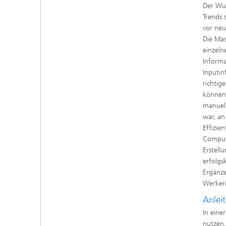
Der Wun
Trends 
vor neu
Die Mas
einzeln
Informa
Inputin
richtig
können.
manuell
war, an
Effizie
Compute
Erstell
erfolgs
Ergänze
Werker
Anleit
In eine
nutzen.