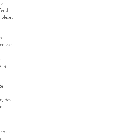
he
ufend
plexer.
n
nen zur
t
rung
te
e, das
en
genz zu
n