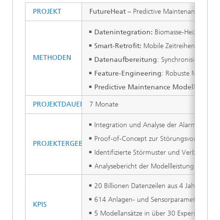
PROJEKT
FutureHeat
– Predictive Maintenance Date
Datenintegration:
Biomasse-Heizungen –
Smart-Retrofit:
Mobile Zeitreihen-Erfassu
METHODEN
Datenaufbereitung
: Synchronisierung, 
Feature
-
Engineering
: Robuste Merkmals
Predictive Maintenance Modellbildun
PROJEKTDAUER
7 Monate
Integration und Analyse der Alarmmeldu
Proof-of-Concept zur Störungsvorhersage
PROJEKTERGEBNISSE
Identifizierte Störmuster und Verbesserun
Analysebericht der Modellleistung, sowie
20 Billionen Datenzeilen aus 4 Jahren un
614 Anlagen- und Sensorparameter auf 37 
KPIS
5 Modellansätze in über 30 Experimenten 