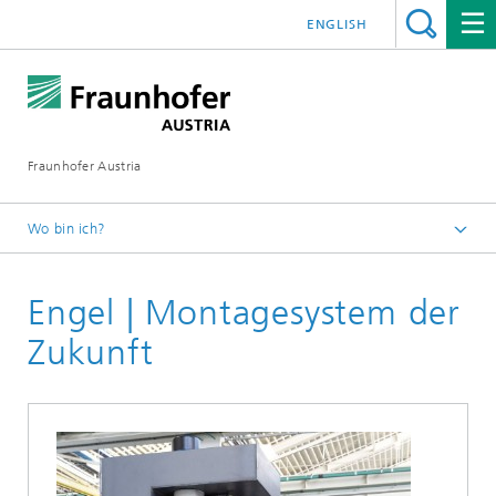
ENGLISH
Fraunhofer Austria
Wo bin ich?
Fraunhofer Austria - Startseite
Engel | Montagesystem der
Leistungen
Referenzen Arbeitsgestaltung und Digitalisierung
Zukunft