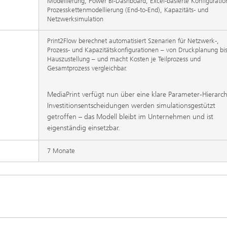
Modellierung, Power BI-Dashboard, Excel-basierte Konfiguratio
Prozesskettenmodellierung (End-to-End), Kapazitäts- und
Netzwerksimulation
Print2Flow berechnet automatisiert Szenarien für Netzwerk-,
Prozess- und Kapazitätskonfigurationen – von Druckplanung bi
Hauszustellung – und macht Kosten je Teilprozess und
Gesamtprozess vergleichbar.
MediaPrint verfügt nun über eine klare Parameter-Hierarch
Investitionsentscheidungen werden simulationsgestützt
getroffen – das Modell bleibt im Unternehmen und ist
eigenständig einsetzbar.
7 Monate