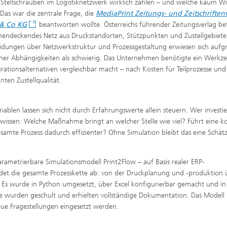
Stellschrauben im Logistiknetzwerk wirklich zählen – und welche kaum W
 Das war die zentrale Frage, die
MediaPrint Zeitungs- und Zeitschriften
& Co KG
beantworten wollte. Österreichs führender Zeitungsverlag be
chendeckendes Netz aus Druckstandorten, Stützpunkten und Zustellgebiete
idungen über Netzwerkstruktur und Prozessgestaltung erwiesen sich aufg
cher Abhängigkeiten als schwierig. Das Unternehmen benötigte ein Werkze
rationsalternativen vergleichbar macht – nach Kosten für Teilprozesse un
ten Zustellqualität.
ablen lassen sich nicht durch Erfahrungswerte allein steuern. Wer investie
er wissen: Welche Maßnahme bringt an welcher Stelle wie viel? Führt eine k
mte Prozess dadurch effizienter? Ohne Simulation bleibt das eine Schät
rametrierbare Simulationsmodell Print2Flow – auf Basis realer ERP-
t die gesamte Prozesskette ab: von der Druckplanung und -produktion 
 Es wurde in Python umgesetzt, über Excel konfigurierbar gemacht und in
 wurden geschult und erhielten vollständige Dokumentation. Das Modell
ue Fragestellungen eingesetzt werden.