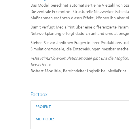
Das Modell berechnet automatisiert eine Vielzahl von Sz
Die zentrale Erkenntnis: Strukturelle Netzwerkentscheidu
Maßnahmen ergänzen diesen Effekt, können ihn aber nic
Damit verfügt MediaPrint über eine differenzierte Parame
Netzwerkplanung erfolgt dadurch anhand simulationsges
Stehen Sie vor ähnlichen Fragen in Ihrer Produktions- o
Simulationsmodelle, die Entscheidungen messbar mach
»Das Print2Flow-Simulationsmodell gibt uns die Möglichk
bewerten.«
Robert Modibla
, Bereichsleiter Logistik bei MediaPrint
Factbox
PROJEKT:
METHODE: