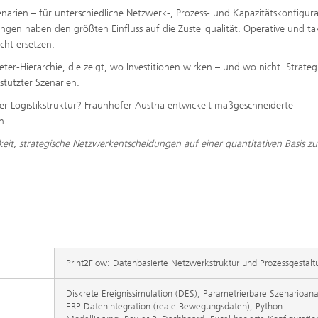
enarien – für unterschiedliche Netzwerk-, Prozess- und Kapazitätskonfigur
ngen haben den größten Einfluss auf die Zustellqualität. Operative und ta
ht ersetzen.
ter-Hierarchie, die zeigt, wo Investitionen wirken – und wo nicht. Strateg
tützter Szenarien.
der Logistikstruktur? Fraunhofer Austria entwickelt maßgeschneiderte
en.
eit, strategische Netzwerkentscheidungen auf einer quantitativen Basis zu
Print2Flow: Datenbasierte Netzwerkstruktur und Prozessgestalt
Diskrete Ereignissimulation (DES), Parametrierbare Szenarioana
ERP-Datenintegration (reale Bewegungsdaten), Python-