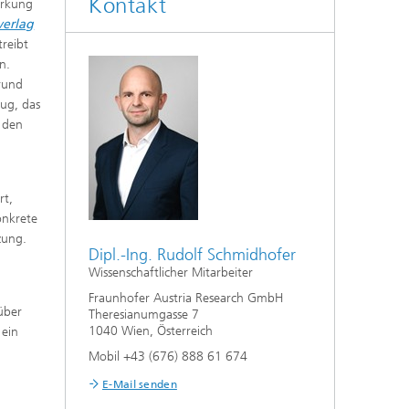
Kontakt
irkung
verlag
treibt
n.
rund
ug, das
d den
rt,
onkrete
zung.
Dipl.-Ing. Rudolf Schmidhofer
Wissenschaftlicher Mitarbeiter
Fraunhofer Austria Research GmbH
über
Theresianumgasse 7
1040 Wien, Österreich
 ein
Mobil +43 (676) 888 61 674
E-Mail senden