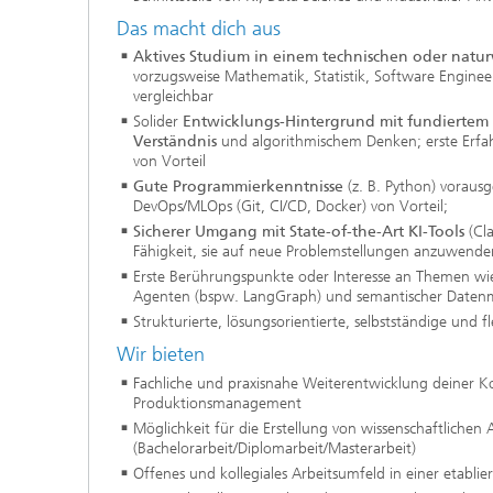
Das macht dich aus
Aktives Studium in einem technischen oder natur
vorzugsweise Mathematik, Statistik, Software Enginee
vergleichbar
Solider
Entwicklungs-Hintergrund mit fundiertem 
Verständnis
und algorithmischem Denken; erste Er
von Vorteil
Gute Programmierkenntnisse
(z. B. Python) vorausg
DevOps/MLOps (Git, CI/CD, Docker) von Vorteil;
Sicherer Umgang mit State-of-the-Art KI-Tools
(Cla
Fähigkeit, sie auf neue Problemstellungen anzuwende
Erste Berührungspunkte oder Interesse an Themen w
Agenten (bspw. LangGraph) und semantischer Daten
Strukturierte, lösungsorientierte, selbstständige und f
Wir bieten
Fachliche und praxisnahe Weiterentwicklung deiner 
Produktionsmanagement
Möglichkeit für die Erstellung von wissenschaftlichen 
(Bachelorarbeit/Diplomarbeit/Masterarbeit)
Offenes und kollegiales Arbeitsumfeld in einer etabli