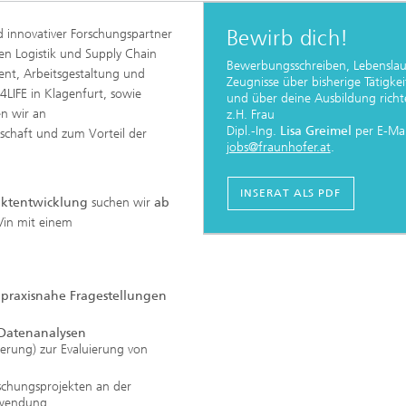
Bewirb dich!
d innovativer Forschungspartner
hen Logistik und Supply Chain
Bewerbungsschreiben, Lebensla
t, Arbeitsgestaltung und
Zeugnisse über bisherige Tätigke
4LIFE in Klagenfurt, sowie
und über deine Ausbildung richte
en wir an
z.H. Frau
Dipl.-Ing.
Lisa Greimel
per E-Mai
chaft und zum Vorteil der
jobs@fraunhofer.at
.
INSERAT ALS PDF
duktentwicklung
suchen wir
ab
r/in mit einem
praxisnahe Fragestellungen
Datenanalysen
ierung) zur Evaluierung von
schungsprojekten an der
Anwendung