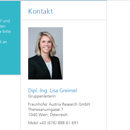
Kontakt
uf und
iten
 bitte
l an
Dipl.-Ing. Lisa Greimel
Gruppenleiterin
Fraunhofer Austria Research GmbH
Theresianumgasse 7
1040 Wien, Österreich
Mobil +43 (676) 888 61 691