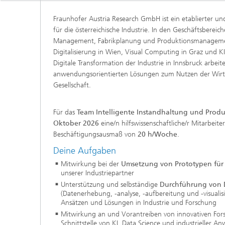
Fraunhofer Austria Research GmbH ist ein etablierter un
für die österreichische Industrie. In den Geschäftsbereic
Management, Fabrikplanung und Produktionsmanagemen
Digitalisierung in Wien, Visual Computing in Graz und KI
Digitale Transformation der Industrie in Innsbruck arbeit
anwendungsorientierten Lösungen zum Nutzen der Wirts
Gesellschaft.
Für das
Team Intelligente Instandhaltung und Pro
Oktober 2026
eine/n hilfswissenschaftliche/r Mitarbeite
Beschäftigungsausmaß von
20 h/Woche
.
Deine Aufgaben
Mitwirkung bei der
Umsetzung von Prototypen für 
unserer Industriepartner
Unterstützung und selbständige
Durchführung von 
(Datenerhebung, -analyse, -aufbereitung und -visualis
Ansätzen und Lösungen in Industrie und Forschung
Mitwirkung an und Vorantreiben von innovativen For
Schnittstelle von KI, Data Science und industrieller 