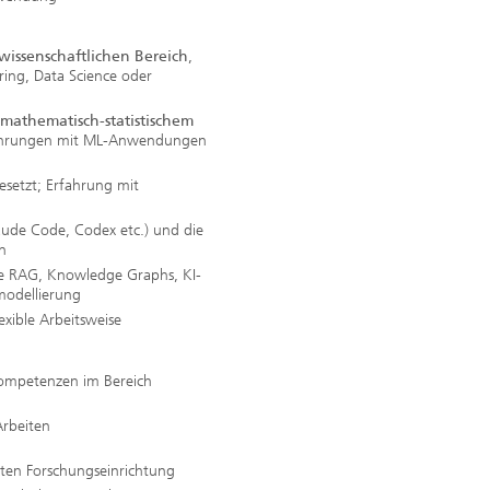
wissenschaftlichen Bereich
,
ring, Data Science oder
mathematisch-statistischem
fahrungen mit ML-Anwendungen
esetzt; Erfahrung mit
ude Code, Codex etc.) und die
n
ie RAG, Knowledge Graphs, KI-
modellierung
lexible Arbeitsweise
Kompetenzen im Bereich
Arbeiten
erten Forschungseinrichtung