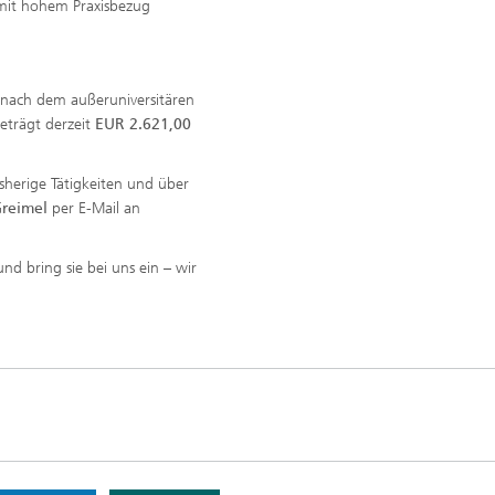
 mit hohem Praxisbezug
h nach dem außeruniversitären
beträgt derzeit
EUR 2.621,00
herige Tätigkeiten und über
Greimel
per E-Mail an
nd bring sie bei uns ein – wir