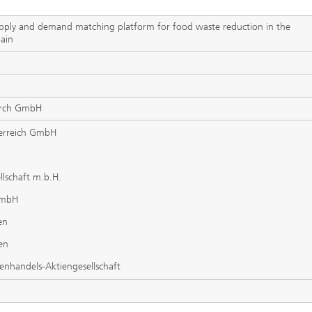
supply and demand matching platform for food waste reduction in the
hain
earch GmbH
erreich GmbH
lschaft m.b.H.
GmbH
en
en
enhandels-Aktiengesellschaft