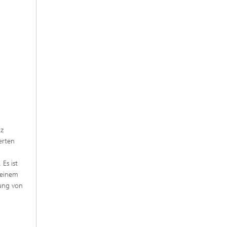
nz
erten
Es ist
 einem
ung von