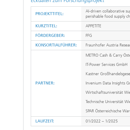
Eckdaten zum Forschungsprojekt
AI-driven collaborative 
PROJEKTTITEL:
perishable food supply c
KURZTITEL:
APPETITE
FÖRDERGEBER:
FFG
KONSORTIALFÜHRER:
Fraunhofer Austria Res
METRO Cash & Carry Öst
IT-Power Services GmbH
Kastner Großhandelsgesel
PARTNER:
Invenium Data Insights 
Wirtschaftsuniversität Wi
Technische Universität Wi
SPAR Österreichische War
LAUFZEIT:
01/2022 – 1/2025