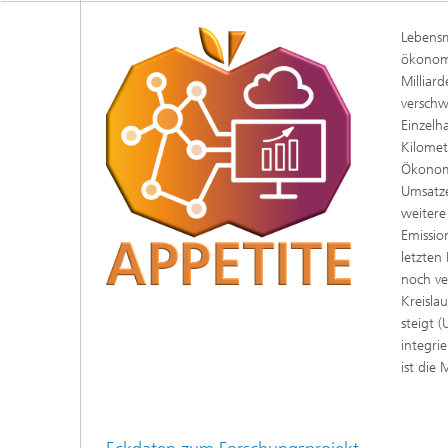
Lebensm
ökonomi
Milliar
verschw
Einzelh
Kilomet
Ökonomi
Umsatze
weitere
Emissio
letzten
noch ve
Kreisla
steigt 
integri
ist die