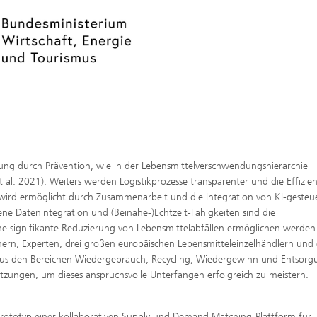
dung durch Prävention, wie in der Lebensmittelverschwendungshierarchie
 al. 2021). Weiters werden Logistikprozesse transparenter und die Effizie
 wird ermöglicht durch Zusammenarbeit und die Integration von KI-gesteu
e Datenintegration und (Beinahe-)Echtzeit-Fähigkeiten sind die
ine signifikante Reduzierung von Lebensmittelabfällen ermöglichen werden. 
hern, Experten, drei großen europäischen Lebensmitteleinzelhändlern und
us den Bereichen Wiedergebrauch, Recycling, Wiedergewinn und Entsorg
etzungen, um dieses anspruchsvolle Unterfangen erfolgreich zu meistern.
Prototyp einer kollaborativen Supply und Demand Matching-Plattform für