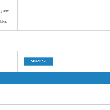
rogener
r
ktur.
DRUCKEN