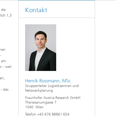
Kontakt
 die
lich 1,3
-
chen
-
r am
r - weil
en,
Henrik Rossmann, MSc.
Gruppenleiter Logistikzentren und
 - das
Netzwerkplanung
Fraunhofer Austria Research GmbH
Theresianumgasse 7
1040 Wien
Telefon +43 676 88861 654