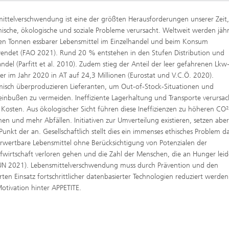
ittelverschwendung ist eine der größten Herausforderungen unserer Zeit,
sche, ökologische und soziale Probleme verursacht. Weltweit werden jähr
den Tonnen essbarer Lebensmittel im Einzelhandel und beim Konsum
endet (FAO 2021). Rund 20 % entstehen in den Stufen Distribution und
andel (Parfitt et al. 2010). Zudem stieg der Anteil der leer gefahrenen Lkw
er im Jahr 2020 in AT auf 24,3 Millionen (Eurostat und V.C.Ö. 2020).
sch überproduzieren Lieferanten, um Out-of-Stock-Situationen und
inbußen zu vermeiden. Ineffiziente Lagerhaltung und Transporte verursa
 Kosten. Aus ökologischer Sicht führen diese Ineffizienzen zu höheren CO²
nen und mehr Abfällen. Initiativen zur Umverteilung existieren, setzen abe
 Punkt der an. Gesellschaftlich stellt dies ein immenses ethisches Problem da
rwertbare Lebensmittel ohne Berücksichtigung von Potenzialen der
ufwirtschaft verloren gehen und die Zahl der Menschen, die an Hunger leid
(UN 2021). Lebensmittelverschwendung muss durch Prävention und den
erten Einsatz fortschrittlicher datenbasierter Technologien reduziert werden
 Motivation hinter APPETITE.