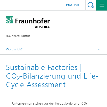
ENGLISH
Fraunhofer Austria
Wo bin ich?
Fraunhofer Austria - Startseite
Sustainable Factories |
Leistungen
CO
-Bilanzierung und Life-
2
2
Cycle Assessment
Unternehmen stehen vor der Herausforderung, CO
-
2