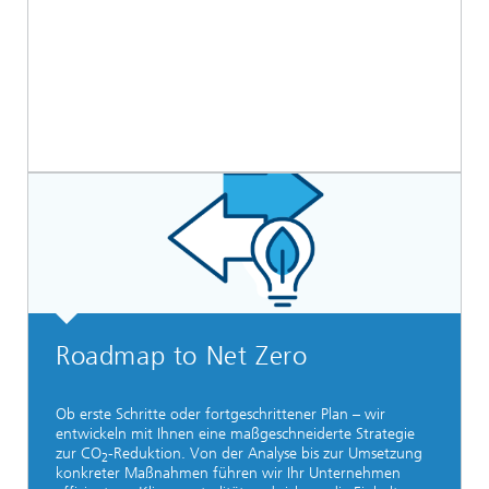
Roadmap to Net Zero
Ob erste Schritte oder fortgeschrittener Plan –
wir
entwickeln mit Ihnen eine maßgeschneiderte Strategie
zur CO
-Reduktion. Von der Analyse bis zur Umsetzung
2
konkreter Maßnahmen führen wir Ihr Unternehmen