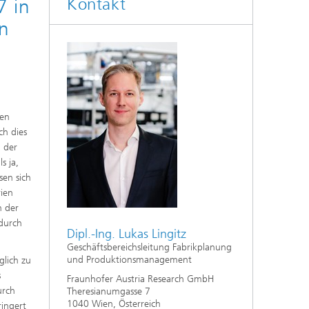
Kontakt
7 in
n
nen
ch dies
 der
s ja,
sen sich
rien
n der
 durch
Dipl.-Ing. Lukas Lingitz
Geschäftsbereichsleitung Fabrikplanung
und Produktionsmanagement
glich zu
s
Fraunhofer Austria Research GmbH
urch
Theresianumgasse 7
1040 Wien, Österreich
ringert