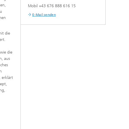
ten,
Mobil +43 676 888 616 15
eu
E-Mail senden
nnen
it die
ert.
wie die
n, aus
lches
in
 erklärt
ept,
ung,