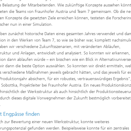
e Belastung der Mitarbeitenden. Wie zukünftige Konzepte aussehen könn
teten die Teams von Fraunhofer Austria und Team 7 gemeinsam. Ob die n
en Konzepte die gesetzten Ziele erreichen können, testeten die Forscheri
scher nun in einer Simulation.
ben zunächst historische Daten eines gesamten Jahres verwendet und dam
ion in den Werken von Team 7, so wie sie bisher war, komplett nachsimuli
ben wir verschiedene Zukunftsszenarien, mit veränderten Abläufen,
ruktur und Anlagen, entwickelt und analysiert. So konnten wir erkennen, 
ion dann ablaufen würde – ein bisschen wie ein Blick in Alternativuniverse
ir dann die beste Option auswählen. So konnten wir direkt ermitteln, we
s verschiedene Maßnahmen jeweils gebracht hätten, und das jeweils für e
Produktionsjahr absichern, für ein robustes, vertrauenswürdiges Ergebnis“,
Sobottka, Projektleiter bei Fraunhofer Austria. Ein neues Produktionskonz
hinsichtlich der Werksstruktur als auch hinsichtlich der Produktionssteuer
durch dieses digitale Vorwegnehmen der Zukunft bestmöglich vorbereitet
.
lt Engpässe finden
ich zur Bewertung einer neuen Werksstruktur, konnte weiteres
rungspotenzial gefunden werden. Beispielsweise konnte für ein zentrales