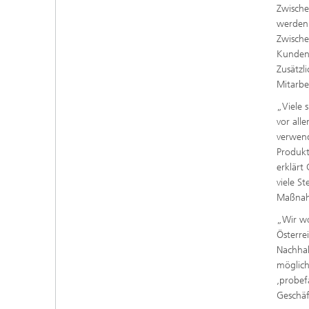
Zwische
werden 
Zwische
Kundene
Zusätzl
Mitarbe
„Viele 
vor all
verwend
Produkt
erklärt
viele S
Maßnahm
„Wir wo
Österre
Nachhal
möglich
‚probef
Geschäf