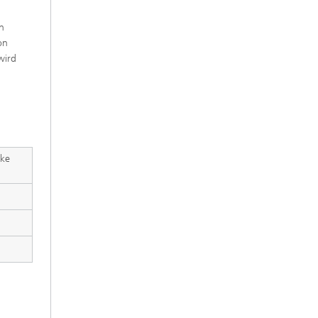
n
on
wird
rke