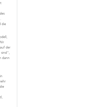
et
 des
.
 die
dell,
Wir
lauf der
 sind“,
ch dann
in
mehr
die
l,