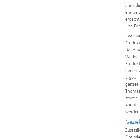
auch di
erarbei
erdacht
und For
„Wir ha
Produkt
Dann ha
Werksst
Produkt
denen w
Ergebni
ganzes 
Thomas 
sowohl 
konnte 
werden
Gezie
Zusätzl
Optimie