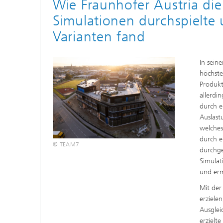
Wie Fraunhofer Austria di
Simulationen durchspielte
Varianten fand
In sein
höchste
Produk
allerdi
durch e
Auslast
welches
durch e
© TEAM7
durchge
Simulat
und erm
Mit der
erzielen
Ausglei
erzielt