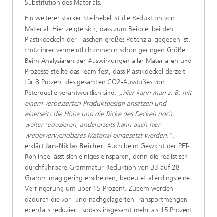
Substitution des Materials.
Ein weiterer starker Stellhebel ist die Reduktion von
Material. Hier zeigte sich, dass zum Beispiel bei den
Plastikdeckeln der Flaschen großes Potenzial gegeben ist,
trotz ihrer vermeintlich ohnehin schon geringen Größe:
Beim Analysieren der Auswirkungen aller Materialien und
Prozesse stellte das Team fest, dass Plastikdeckel derzeit
für 8 Prozent des gesamten CO2-Ausstoßes von
Peterquelle verantwortlich sind.
„Hier kann man z. B. mit
einem verbesserten Produktdesign ansetzen und
einerseits die Höhe und die Dicke des Deckels noch
weiter reduzieren, andererseits kann auch hier
wiederverwendbares Material eingesetzt werden.“
,
erklärt
Jan-Niklas Beicher
. Auch beim Gewicht der PET-
Rohlinge lässt sich einiges einsparen, denn die realistisch
durchführbare Grammatur-Reduktion von 33 auf 28
Gramm mag gering erscheinen, bedeutet allerdings eine
Verringerung um über 15 Prozent. Zudem werden
dadurch die vor- und nachgelagerten Transportmengen
ebenfalls reduziert, sodass insgesamt mehr als 15 Prozent