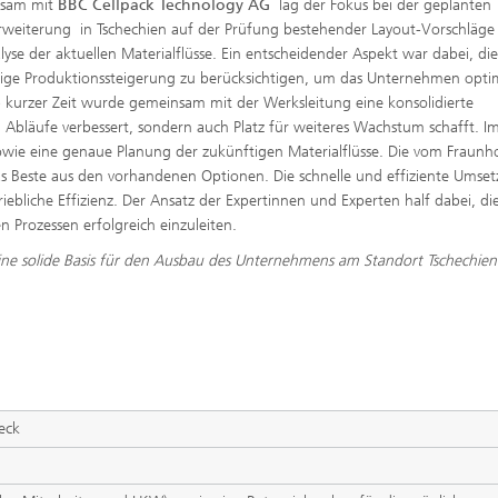
sam mit
BBC Cellpack Technology AG
lag der Fokus bei der geplanten
weiterung in Tschechien auf der Prüfung bestehender Layout-Vorschläge
lyse der aktuellen Materialflüsse. Ein entscheidender Aspekt war dabei, di
ige Produktionssteigerung zu berücksichtigen, um das Unternehmen opti
kurzer Zeit wurde gemeinsam mit der Werksleitung eine konsolidierte
n Abläufe verbessert, sondern auch Platz für weiteres Wachstum schafft. I
sowie eine genaue Planung der zukünftigen Materialflüsse. Die vom Fraunh
das Beste aus den vorhandenen Optionen. Die schnelle und effiziente Umse
riebliche Effizienz. Der Ansatz der Expertinnen und Experten half dabei, di
n Prozessen erfolgreich einzuleiten.
ine solide Basis für den Ausbau des Unternehmens am Standort Tschechie
eck