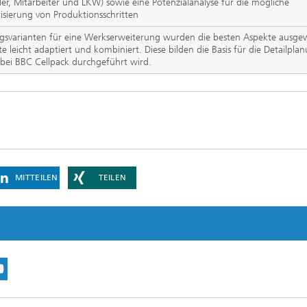
pler, Mitarbeiter und LKW) sowie eine Potenzialanalyse für die mögliche
sierung von Produktionsschritten
ngsvarianten für eine Werkserweiterung wurden die besten Aspekte ausge
e leicht adaptiert und kombiniert. Diese bilden die Basis für die Detailpla
 bei BBC Cellpack durchgeführt wird.
MITTEILEN
TEILEN