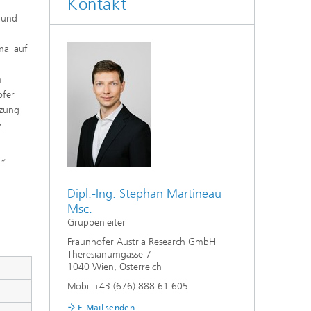
Kontakt
 und
e
mal auf
m
ofer
tzung
e
n“
Dipl.-Ing. Stephan Martineau
Msc.
Gruppenleiter
Fraunhofer Austria Research GmbH
Theresianumgasse 7
1040 Wien, Österreich
Mobil +43 (676) 888 61 605
E-Mail senden