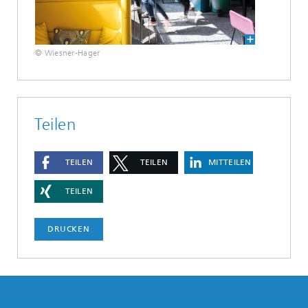
© Wiesner-Hager
Teilen
TEILEN
TEILEN
MITTEILEN
TEILEN
DRUCKEN