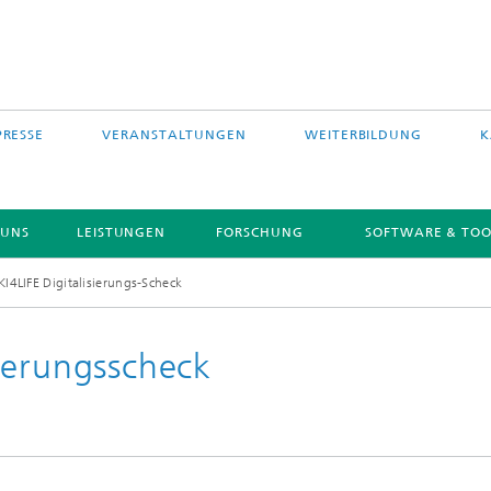
PRESSE
VERANSTALTUNGEN
WEITERBILDUNG
K
 UNS
LEISTUNGEN
FORSCHUNG
SOFTWARE & TOO
4LIFE Digitalisierungs-Scheck
ierungsscheck