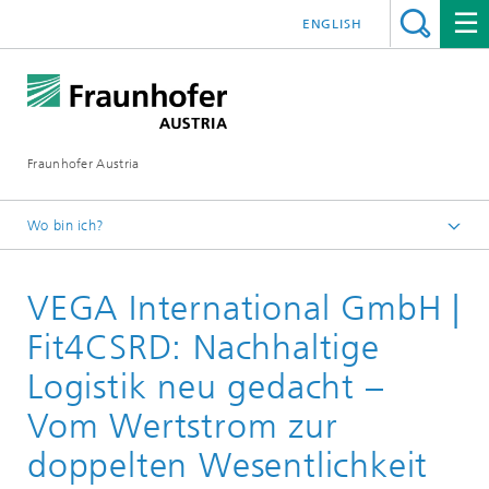
ENGLISH
Fraunhofer Austria
Wo bin ich?
Fraunhofer Austria - Startseite
VEGA International GmbH |
Leistungen
Digitale Transformation der Industrie Referenzen
Fit4CSRD: Nachhaltige
Logistik neu gedacht –
Vom Wertstrom zur
doppelten Wesentlichkeit