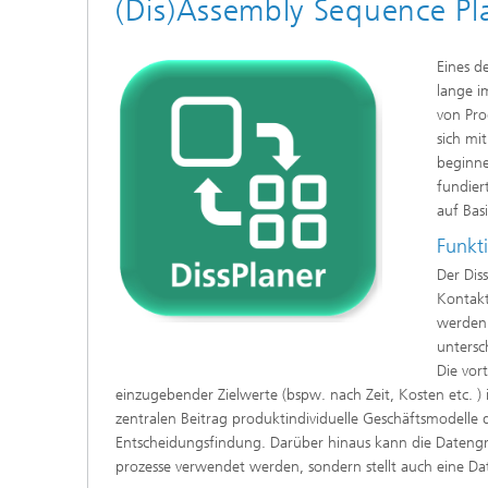
(Dis)Assembly Sequence Pl
Eines d
lange i
von Pro
sich mi
beginne
fundier
auf Bas
Funkt
Der Dis
Kontakt
werden 
untersc
Die vor
einzugebender Zielwerte (bspw. nach Zeit, Kosten etc. ) 
zentralen Beitrag produktindividuelle Geschäftsmodelle d
Entscheidungsfindung. Darüber hinaus kann die Dateng
prozesse verwendet werden, sondern stellt auch eine 