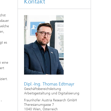
Kontakt
chst
nsdauer
welche
en,
gt es
i eine
ert
ziert.
Dipl.-Ing. Thomas Edtmayr
Geschäftsbereichsleitung
Arbeitsgestaltung und Digitalisierung
Fraunhofer Austria Research GmbH
 -
Theresianumgasse 7
1040 Wien, Österreich