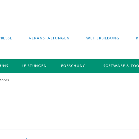
PRESSE
VERANSTALTUNGEN
WEITERBILDUNG
K
 UNS
LEISTUNGEN
FORSCHUNG
SOFTWARE & TOO
lanner