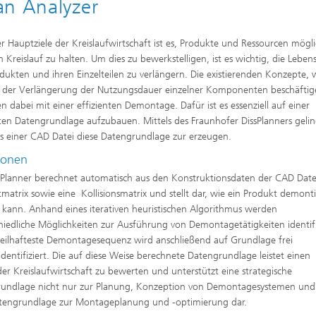
an Analyzer
er Hauptziele der Kreislaufwirtschaft ist es, Produkte und Ressourcen mögli
m Kreislauf zu halten. Um dies zu bewerkstelligen, ist es wichtig, die Lebe
dukten und ihren Einzelteilen zu verlängern. Die existierenden Konzepte, 
t der Verlängerung der Nutzungsdauer einzelner Komponenten beschäftig
n dabei mit einer effizienten Demontage. Dafür ist es essenziell auf einer
ten Datengrundlage aufzubauen. Mittels des Fraunhofer DissPlanners gelin
is einer CAD Datei diese Datengrundlage zur erzeugen.
ionen
sPlanner berechnet automatisch aus den Konstruktionsdaten der CAD Date
matrix sowie eine Kollisionsmatrix und stellt dar, wie ein Produkt demonti
kann. Anhand eines iterativen heuristischen Algorithmus werden
hiedliche Möglichkeiten zur Ausführung von Demontagetätigkeiten identifi
teilhafteste Demontagesequenz wird anschließend auf Grundlage frei
identifiziert. Die auf diese Weise berechnete Datengrundlage leistet einen
er Kreislaufwirtschaft zu bewerten und unterstützt eine strategische
rundlage nicht nur zur Planung, Konzeption von Demontagesystemen und
Datengrundlage zur Montageplanung und -optimierung dar.