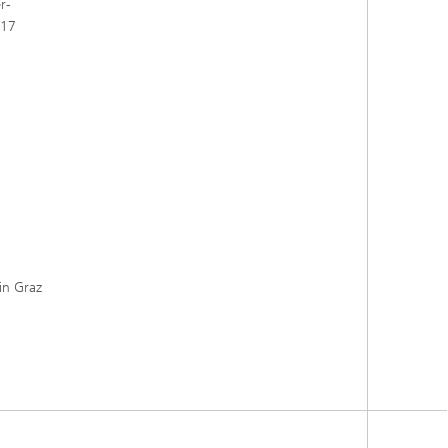
r-
017
n Graz