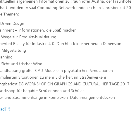
ktuellen allgemeinen Informationen zu Fraunhofer Austria, der Fraunhofe
chaft und dem Visual Computing Netzwerk finden sich im Jahresbericht 2
de Themen:
 Driven Design
tainment – Informationen, die Spaß machen
 Wege zur Produktvisualisierung
nted Reality für Industrie 4.0: Durchblick in einer neuen Dimension
 Mitgestaltung
lanning
 Sicht und frischer Wind
Handhabung großer CAD-Modelle in physikalischen Simulationen
imulierten Situationen zu mehr Sicherheit im Straßenverkehr
ngsbericht EG WORKSHOP ON GRAPHICS AND CULTURAL HERITAGE 2017 i
orkshop für begabte Schülerinnen und Schüler
er und Zusammenhänge in komplexen Datenmengen entdecken
ad