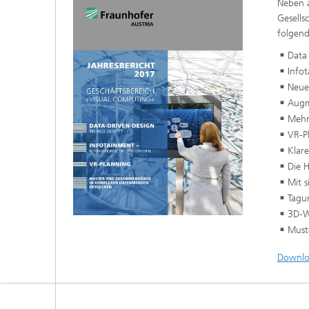
Neben a
Gesells
folgen
Data
Info
Neue
Augme
Mehr
VR-P
Klare
Die 
Mit s
Tagu
3D-W
Must
Downlo