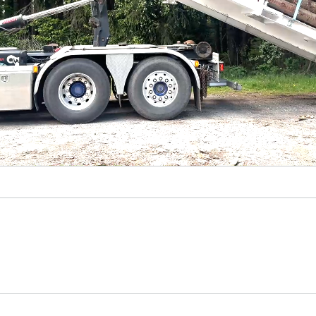
Loaded
:
66.26%