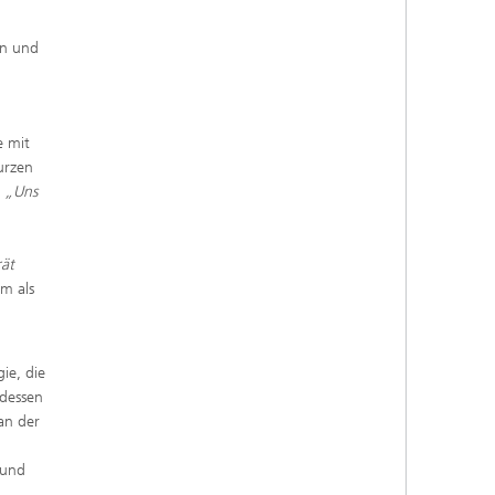
en und
 mit
urzen
„Uns
ät
m als
ie, die
tdessen
an der
 und