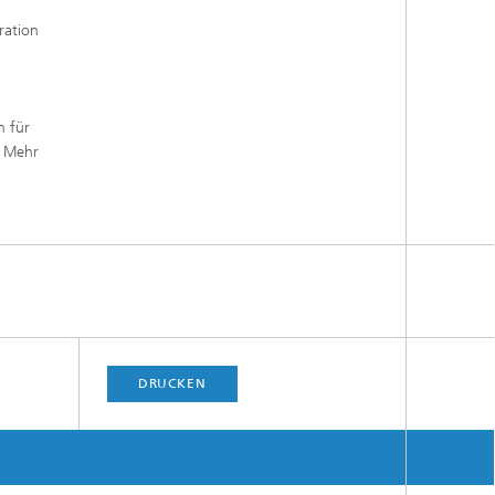
ration
m für
. Mehr
DRUCKEN