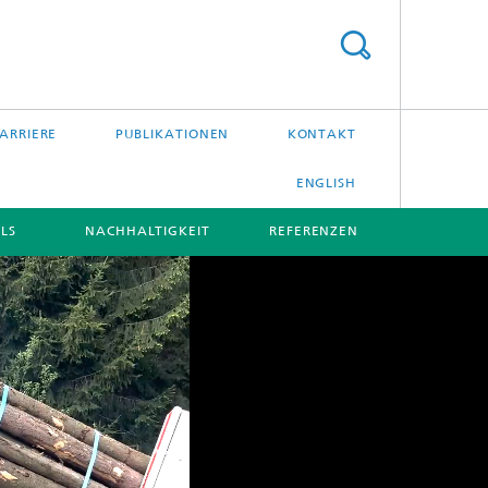
ARRIERE
PUBLIKATIONEN
KONTAKT
ENGLISH
LS
NACHHALTIGKEIT
REFERENZEN