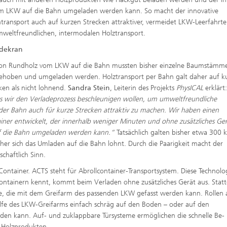
m LKW auf die Bahn umgeladen werden kann. So macht der innovative
transport auch auf kurzen Strecken attraktiver, vermeidet LKW-Leerfahrt
mweltfreundlichen, intermodalen Holztransport.
dekran
on Rundholz vom LKW auf die Bahn mussten bisher einzelne Baumstämme
hoben und umgeladen werden. Holztransport per Bahn galt daher auf k
ken als nicht lohnend.
Sandra Stein
, Leiterin des Projekts
PhysICAL
erklärt:
ass wir den Verladeprozess beschleunigen wollen, um umweltfreundliche
der Bahn auch für kurze Strecken attraktiv zu machen. Wir haben einen
ner entwickelt, der innerhalb weniger Minuten und ohne zusätzliches Ger
f die Bahn umgeladen werden kann.“
Tatsächlich galten bisher etwa 300 k
cher sich das Umladen auf die Bahn lohnt. Durch die Paarigkeit macht der
chaftlich Sinn.
ntainer. ACTS steht für Abrollcontainer-Transportsystem. Diese Technolog
ntainern kennt, kommt beim Verladen ohne zusätzliches Gerät aus. Stat
Öse, die mit dem Greifarm des passenden LKW gefasst werden kann. Rollen 
hilfe des LKW-Greifarms einfach schräg auf den Boden – oder auf den
en kann. Auf- und zuklappbare Türsysteme ermöglichen die schnelle Be-
 Holzprodukten.