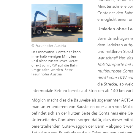
Minutenschnelle vo
Container den Bahn
ermöglicht einen u
Umladen ohne La
Beim Umschlagen v
dem Ladekran aufge
© Fraunhofer Austria
und mittleren Strec
Der innovative Container kann
innerhalb weniger Minuten
war schnell klar, d
und ohne zusätzliches Gerät
Holztransporte mit 
direkt vom LKW auf die Bahn
umgeladen werden. Foto:
multipurpose Contai
Fraunhofer Austria
direkt vom LKW au
die Strecke, ab wel
intermodale Betrieb bereits auf Strecken ab 140 km wirts
Möglich macht dies die Bauweise als sogenannter ACTS-Co
man unter anderem von Baustellen oder auch von Müllco
befindet sich an der kurzen Seite des Containers eine 
Unterseite des Containers sorgen dafür, dass dieser mit
bereitstehenden Güterwaggon der Bahn – abgerollt werd
Entladung von Rundholz und die Zuladung von anderen