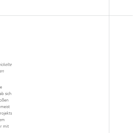
ickelte
en
ie
ab sich
toßen
meist
rojekts
nem
r mit