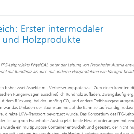
ich: Erster intermodaler
z und Holzprodukte
FFG-Leitprojekts
PhysICAL
unter der Leitung von Fraunhofer Austria entw
ohl mit Rundholz als auch mit anderen Holzprodukten wie Hackgut belad
en bisher zwei Aspekte mit Verbesserungspotenzial: Zum einen konnten d
ssischen Rungenwagen ausschließlich Rundholz aufladen. Zwangsläufig erg
t auf dem Rückweg, bei der unnötig CO
und andere Treibhausgase ausges
2
 war das Umladen der Baumstämme auf die Bahn zeitaufwändig, sodass 
re, direkte LKW-Transport bevorzugt wurde. Das Konsortium des FFG-Leitp
der Leitung von Fraunhofer Austria jetzt beide Herausforderungen mit ei
Es wurde ein multipurpose Container entwickelt und getestet, der nicht nu
auch mit anderen Holzprodukten wie Hackgut beladen werden und der in