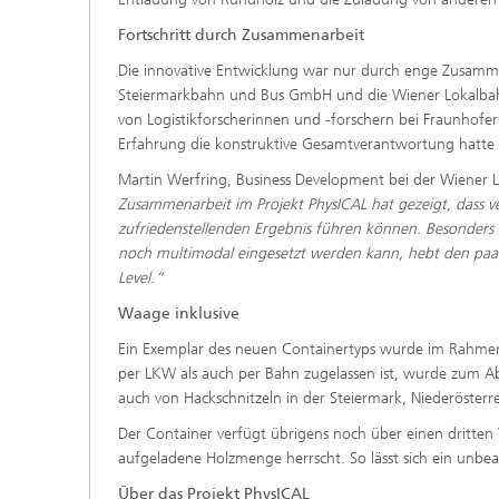
Fortschritt durch Zusammenarbeit
Die innovative Entwicklung war nur durch enge Zusamme
Steiermarkbahn und Bus GmbH und die Wiener Lokalbah
von Logistikforscherinnen und -forschern bei Fraunhofe
Erfahrung die konstruktive Gesamtverantwortung hatte
Martin Werfring, Business Development bei der Wiener
Zusammenarbeit im Projekt PhysICAL hat gezeigt, dass v
zufriedenstellenden Ergebnis führen können. Besonders
noch multimodal eingesetzt werden kann, hebt den paar
Level.“
Waage inklusive
Ein Exemplar des neuen Containertyps wurde im Rahmen d
per LKW als auch per Bahn zugelassen ist, wurde zum Abs
auch von Hackschnitzeln in der Steiermark, Niederösterre
Der Container verfügt übrigens noch über einen dritten V
aufgeladene Holzmenge herrscht. So lässt sich ein unbe
Über das Projekt PhysICAL