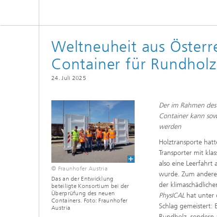
Weltneuheit aus Österre
Container für Rundhol
24. Juli 2025
Der im Rahmen des 
Container kann sow
werden
Holztransporte hatt
Transporter mit kla
also eine Leerfahr
© Fraunhofer Austria
wurde. Zum anderen
Das an der Entwicklung
der klimaschädliche
beteiligte Konsortium bei der
Überprüfung des neuen
PhysICAL
hat unter 
Containers. Foto: Fraunhofer
Schlag gemeistert: 
Austria
Rundholz, sondern 