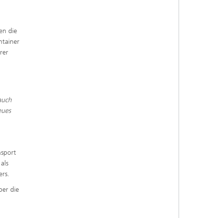
en die
ntainer
rer
auch
eues
nsport
als
ers.
ber die