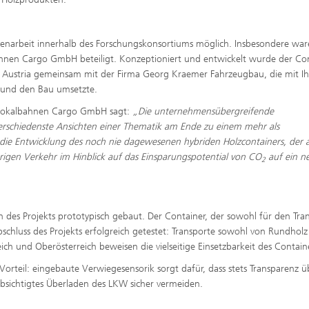
narbeit innerhalb des Forschungskonsortiums möglich. Insbesondere war
nen Cargo GmbH beteiligt. Konzeptioniert und entwickelt wurde der Co
r Austria gemeinsam mit der Firma Georg Kraemer Fahrzeugbau, die mit Ih
 und den Bau umsetzte.
 Lokalbahnen Cargo GmbH sagt:
„Die unternehmensübergreifende
erschiedenste Ansichten einer Thematik am Ende zu einem mehr als
 die Entwicklung des noch nie dagewesenen hybriden Holzcontainers, der 
igen Verkehr im Hinblick auf das Einsparungspotential von CO
auf ein n
2
es Projekts prototypisch gebaut. Der Container, der sowohl für den Tra
chluss des Projekts erfolgreich getestet: Transporte sowohl von Rundholz 
ich und Oberösterreich beweisen die vielseitige Einsetzbarkeit des Contain
orteil: eingebaute Verwiegesensorik sorgt dafür, dass stets Transparenz ü
absichtigtes Überladen des LKW sicher vermeiden.