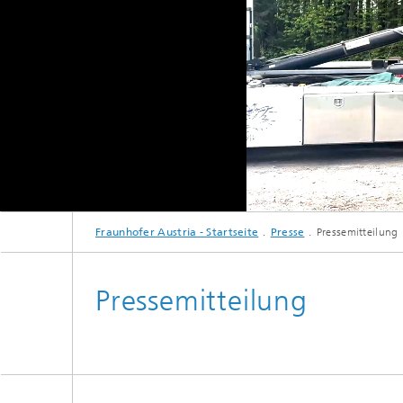
Unmute
Fraunhofer Austria - Startseite
Presse
Pressemitteilung
Pressemitteilung