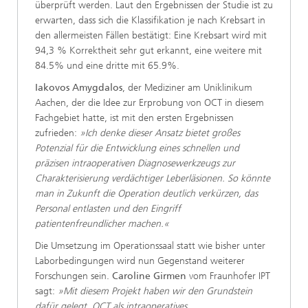
überprüft werden. Laut den Ergebnissen der Studie ist zu
erwarten, dass sich die Klassifikation je nach Krebsart in
den allermeisten Fällen bestätigt: Eine Krebsart wird mit
94,3 % Korrektheit sehr gut erkannt, eine weitere mit
84.5% und eine dritte mit 65.9%.
Iakovos Amygdalos
, der Mediziner am Uniklinikum
Aachen, der die Idee zur Erprobung von OCT in diesem
Fachgebiet hatte, ist mit den ersten Ergebnissen
zufrieden:
»Ich denke dieser Ansatz bietet großes
Potenzial für die Entwicklung eines schnellen und
präzisen intraoperativen Diagnosewerkzeugs zur
Charakterisierung verdächtiger Leberläsionen. So könnte
man in Zukunft die Operation deutlich verkürzen, das
Personal entlasten und den Eingriff
patientenfreundlicher machen.«
Die Umsetzung im Operationssaal statt wie bisher unter
Laborbedingungen wird nun Gegenstand weiterer
Forschungen sein.
Caroline Girmen
vom Fraunhofer IPT
sagt:
»Mit diesem Projekt haben wir den Grundstein
dafür gelegt, OCT als intraoperatives