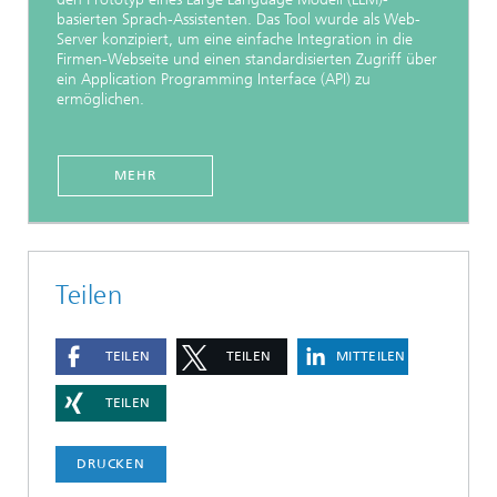
basierten Sprach-Assistenten. Das Tool wurde als Web-
Server konzipiert, um eine einfache Integration in die
Firmen-Webseite und einen standardisierten Zugriff über
ein Application Programming Interface (API) zu
ermöglichen.
MEHR
Teilen
TEILEN
TEILEN
MITTEILEN
TEILEN
DRUCKEN