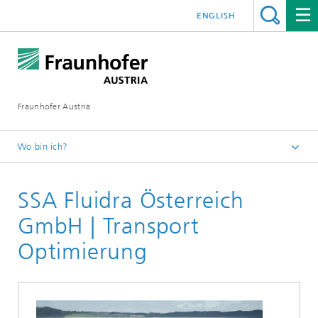
ENGLISH
Fraunhofer Austria
Wo bin ich?
Fraunhofer Austria - Startseite
SSA Fluidra Österreich
Leistungen
Referenzen Logistik und Supply Chain Management
GmbH | Transport
Optimierung