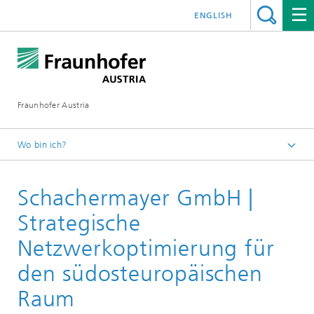
ENGLISH
Fraunhofer Austria
Wo bin ich?
Fraunhofer Austria - Startseite
Schachermayer GmbH |
Leistungen
Referenzen Logistik und Supply Chain Management
Strategische
Netzwerkoptimierung für
den südosteuropäischen
Raum