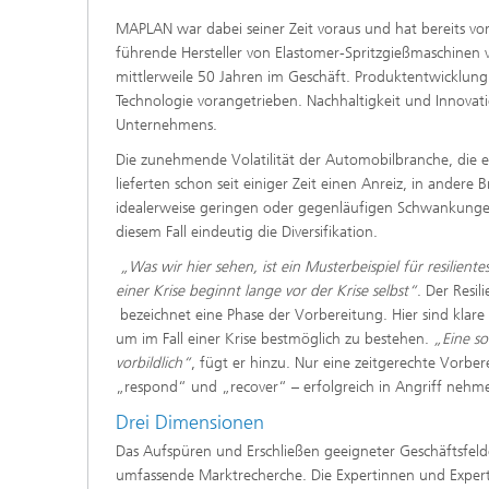
MAPLAN war dabei seiner Zeit voraus und hat bereits v
führende Hersteller von Elastomer-Spritzgießmaschinen v
mittlerweile 50 Jahren im Geschäft. Produktentwicklung
Technologie vorangetrieben. Nachhaltigkeit und Innovat
Unternehmens.
Die zunehmende Volatilität der Automobilbranche, die e
lieferten schon seit einiger Zeit einen Anreiz, in ande
idealerweise geringen oder gegenläufigen Schwankungen 
diesem Fall eindeutig die Diversifikation.
„Was wir hier sehen, ist ein Musterbeispiel für resilient
einer Krise beginnt lange vor der Krise selbst“
. Der Resil
bezeichnet eine Phase der Vorbereitung. Hier sind klare
um im Fall einer Krise bestmöglich zu bestehen.
„Eine so
vorbildlich“
, fügt er hinzu. Nur eine zeitgerechte Vorbe
„respond“ und „recover“ – erfolgreich in Angriff nehm
Drei Dimensionen
Das Aufspüren und Erschließen geeigneter Geschäftsfelde
umfassende Marktrecherche. Die Expertinnen und Expert