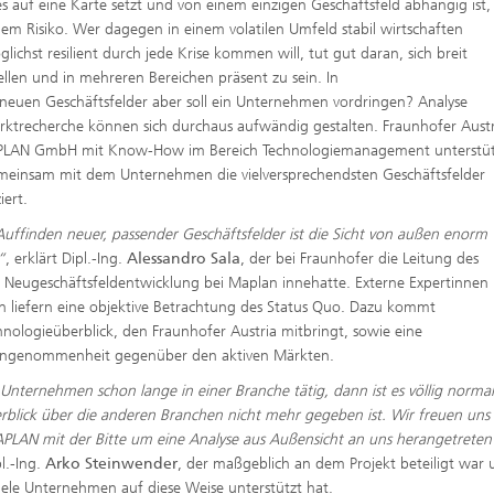
es auf eine Karte setzt und von einem einzigen Geschäftsfeld abhängig ist, 
em Risiko. Wer dagegen in einem volatilen Umfeld stabil wirtschaften
lichst resilient durch jede Krise kommen will, tut gut daran, sich breit
ellen und in mehreren Bereichen präsent zu sein. In
neuen Geschäftsfelder aber soll ein Unternehmen vordringen? Analyse
ktrecherche können sich durchaus aufwändig gestalten. Fraunhofer Austr
PLAN GmbH mit Know-How im Bereich Technologiemanagement unterstüt
einsam mit dem Unternehmen die vielversprechendsten Geschäftsfelder
iert.
uffinden neuer, passender Geschäftsfelder ist die Sicht von außen enorm
“
, erklärt Dipl.-Ing.
Alessandro Sala
, der bei Fraunhofer die Leitung des
s Neugeschäftsfeldentwicklung bei Maplan innehatte. Externe Expertinnen
n liefern eine objektive Betrachtung des Status Quo. Dazu kommt
hnologieüberblick, den Fraunhofer Austria mitbringt, sowie eine
ingenommenheit gegenüber den aktiven Märkten.
n Unternehmen schon lange in einer Branche tätig, dann ist es völlig normal
rblick über die anderen Branchen nicht mehr gegeben ist. Wir freuen uns 
PLAN mit der Bitte um eine Analyse aus Außensicht an uns herangetreten 
pl.-Ing.
Arko Steinwender
, der maßgeblich an dem Projekt beteiligt war
iele Unternehmen auf diese Weise unterstützt hat.