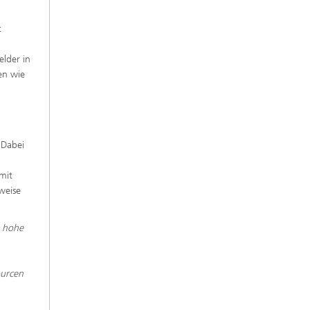
t
elder in
en wie
 Dabei
mit
weise
e hohe
ourcen