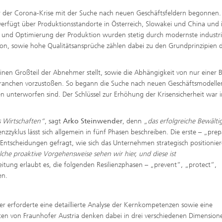
or der Corona-Krise mit der Suche nach neuen Geschäftsfeldern begonnen.
erfügt über Produktionsstandorte in Österreich, Slowakei und China und is
 und Optimierung der Produktion wurden stetig durch modernste industri
ion, sowie hohe Qualitätsansprüche zählen dabei zu den Grundprinzipien 
inen Großteil der Abnehmer stellt, sowie die Abhängigkeit von nur einer 
re Branchen vorzustoßen. So begann die Suche nach neuen Geschäftsmodelle
unterworfen sind. Der Schlüssel zur Erhöhung der Krisensicherheit war i
es Wirtschaften“
, sagt
Arko Steinwender
, denn
„das erfolgreiche Bewälti
ienzzyklus lässt sich allgemein in fünf Phasen beschreiben. Die erste – „pre
 Entscheidungen gefragt, wie sich das Unternehmen strategisch positioniere
lche proaktive Vorgehensweise sehen wir hier, und diese ist
reitung erlaubt es, die folgenden Resilienzphasen – „prevent“, „protect“,
en.
r erforderte eine detaillierte Analyse der Kernkompetenzen sowie eine
en von Fraunhofer Austria denken dabei in drei verschiedenen Dimensione