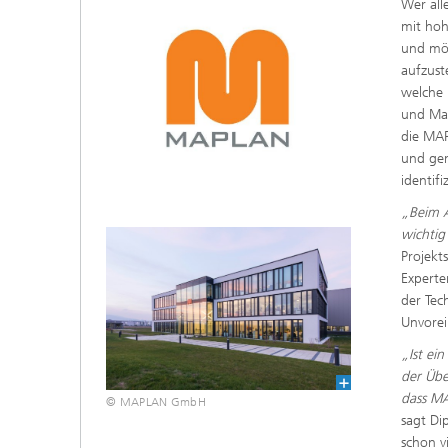
Wer all
mit hoh
und mög
aufzust
welche 
und Mar
die MA
und gem
identifiz
„Beim A
wichtig
Projekt
Experte
der Tec
Unvore
„Ist ei
der Übe
dass MA
© MAPLAN GmbH
sagt Di
schon v