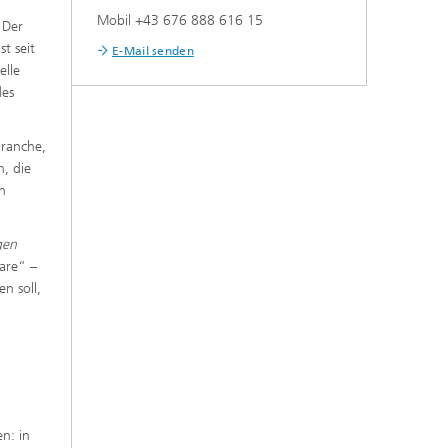
Mobil +43 676 888 616 15
 Der
t seit
E-Mail senden
elle
des
Branche,
n, die
n
gen
pare“ –
n soll,
n: in