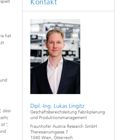
Kontakt
spielt
ia hat
zt
 und
Dipl.-Ing. Lukas Lingitz
, dass
Geschäftsbereichsleitung Fabrikplanung
sehr,
und Produktionsmanagement
ist“
,
Fraunhofer Austria Research GmbH
 und
Theresianumgasse 7
1040 Wien, Österreich