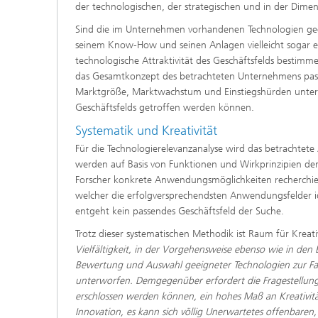
der technologischen, der strategischen und in der Dimen
Sind die im Unternehmen vorhandenen Technologien gee
seinem Know-How und seinen Anlagen vielleicht sogar ei
technologische Attraktivität des Geschäftsfelds bestimmen
das Gesamtkonzept des betrachteten Unternehmens passen
Marktgröße, Marktwachstum und Einstiegshürden unter 
Geschäftsfelds getroffen werden können.
Systematik und Kreativität
Für die Technologierelevanzanalyse wird das betrachtet
werden auf Basis von Funktionen und Wirkprinzipien der
Forscher konkrete Anwendungsmöglichkeiten recherchier
welcher die erfolgversprechendsten Anwendungsfelder id
entgeht kein passendes Geschäftsfeld der Suche.
Trotz dieser systematischen Methodik ist Raum für Kreati
Vielfältigkeit, in der Vorgehensweise ebenso wie in den 
Bewertung und Auswahl geeigneter Technologien zur F
unterworfen. Demgegenüber erfordert die Fragestellung
erschlossen werden können, ein hohes Maß an Kreativität.
Innovation, es kann sich völlig Unerwartetes offenbar