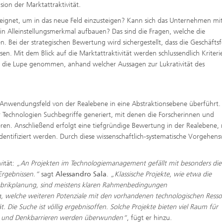
sion der Marktattraktivität.
ignet, um in das neue Feld einzusteigen? Kann sich das Unternehmen mi
n Alleinstellungsmerkmal aufbauen? Das sind die Fragen, welche die
. Bei der strategischen Bewertung wird sichergestellt, dass die Geschäftsf
. Mit dem Blick auf die Marktattraktivität werden schlussendlich Kriteri
die Lupe genommen, anhand welcher Aussagen zur Lukrativität des
e Anwendungsfeld von der Realebene in eine Abstraktionsebene überführt.
 Technologien Suchbegriffe generiert, mit denen die Forscherinnen und
en. Anschließend erfolgt eine tiefgründige Bewertung in der Realebene, 
entifiziert werden. Durch diese wissenschaftlich-systematische Vorgehens
vität:
„An Projekten im Technologiemanagement gefällt mit besonders di
Ergebnissen.“
sagt
Alessandro Sala
.
„Klassische Projekte, wie etwa die
abrikplanung, sind meistens klaren Rahmenbedingungen
, welche weiteren Potenziale mit den vorhandenen technologischen Ress
 Die Suche ist völlig ergebnisoffen. Solche Projekte bieten viel Raum für
en, und Denkbarrieren werden überwunden“
, fügt er hinzu.