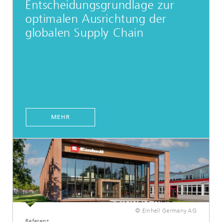
Entscheidungsgrundlage zur
optimalen Ausrichtung der
globalen Supply Chain
MEHR
© Einhell Germany AG
Referenz