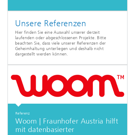
Unsere Referenzen
Hier finden Sie eine Auswahl unserer derzeit
laufenden oder abgeschlossenen Projekte. Bitte
beachten Sie, dass viele unserer Referenzen der
Geheimhaltung unterliegen und deshalb nicht
dargestellt werden können.
Referenz
Woom | Fraunhofer Austria hilft
mit datenbasierter