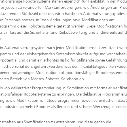
rationsfähige Robotersysteme stehen eigentlich für Flexibilität in der Produ
es jedoch zu veränderten Marktanforderungen, wie Änderungen am Prod
duzierenden Stückzahl oder des wirtschaftlichen Automatisierungsgrades
es Personaleinsatzes, müssen Änderungen bzw. Modifikationen am
rogramm dieser Robotersysteme getätigt werden. Diese Modifikationen 
its Einfluss auf die Sicherheits- und Risikobewertung und andererseits auf d
e.
n Automatisierungssystem nach jeder Modifikation erneut zertifiziert wer
ogramm und der einhergehenden Systemkomplexität aufgrund wechselseiti
rpotential und damit ein erhöhtes Risiko für Stillstände sowie Gefährdun
 Fachpersonal durchgeführt werden, was dem Flexibilitätsgedanken widers
etriebenen notwendigen Modifikation kollaborationsfähiger Robotersysteme
icheren Betrieb von Mensch-Roboter-Kollaboration.
 von deklarativer Programmierung in Kombination mit formaler Verifika
tionsfähiger Robotersysteme zu erbringen. Die deklarative Programmier
tellung sowie Modifikation von Steuerprogrammen soweit vereinfachen, dass
n Industrie vermehrt Roboter als flexibles und sicheres Werkzeug einsetze
nschaften aus Spezifikationen zu extrahieren und diese gegen die