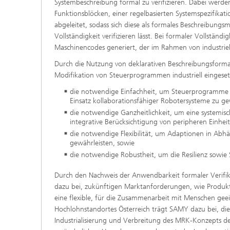
Systembeschreibung formal zu verifizieren. Dabei werde
Funktionsblöcken, einer regelbasierten Systemspezifikati
abgeleitet, sodass sich diese als formales Beschreibungs
Vollständigkeit verifizieren lässt. Bei formaler Vollstän
Maschinencodes generiert, der im Rahmen von industriel
Durch die Nutzung von deklarativen Beschreibungsforma
Modifikation von Steuerprogrammen industriell eingeset
die notwendige Einfachheit, um Steuerprogramme oh
Einsatz kollaborationsfähiger Robotersysteme zu ge
die notwendige Ganzheitlichkeit, um eine systemis
integrative Berücksichtigung von peripheren Einhe
die notwendige Flexibilität, um Adaptionen in Abhä
gewährleisten, sowie
die notwendige Robustheit, um die Resilienz sowie
Durch den Nachweis der Anwendbarkeit formaler Verifik
dazu bei, zukünftigen Marktanforderungen, wie Produkt- 
eine flexible, für die Zusammenarbeit mit Menschen gee
Hochlohnstandortes Österreich trägt SAMY dazu bei, di
Industrialisierung und Verbreitung des MRK-Konzepts de