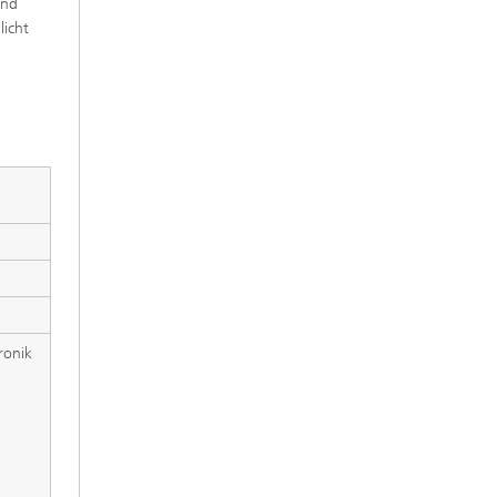
und
licht
ronik