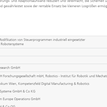
rungs- und Adaptionsaufwand reduziert und vereinfacht, die Sicherheit 
d gewährleistet sowie der rentable Einsatz bei kleineren Losgrößen ermög
difikation von Steuerprogrammen industriell eingesetzter
r Robotersysteme
Research GmbH
orschungsgesellschaft mbH, Robotics - Institut für Robotik und Mechat
nikum Wien, Kompetenzfeld Digital Manufacturing & Robotics
e Systeme GmbH & Co KG
ern Europe Operations GmbH
bH & Co OG