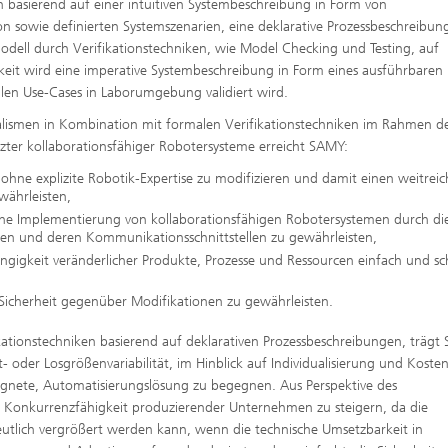
n basierend auf einer intuitiven Systembeschreibung in Form von
on sowie definierten Systemszenarien, eine deklarative Prozessbeschreibun
modell durch Verifikationstechniken, wie Model Checking und Testing, auf
digkeit wird eine imperative Systembeschreibung in Form eines ausführbaren
len Use-Cases in Laborumgebung validiert wird.
lismen in Kombination mit formalen Verifikationstechniken im Rahmen d
zter kollaborationsfähiger Robotersysteme erreicht SAMY:
ne explizite Robotik-Expertise zu modifizieren und damit einen weitrei
währleisten,
che Implementierung von kollaborationsfähigen Robotersystemen durch di
iten und deren Kommunikationsschnittstellen zu gewährleisten,
ngigkeit veränderlicher Produkte, Prozesse und Ressourcen einfach und sc
 Sicherheit gegenüber Modifikationen zu gewährleisten.
ationstechniken basierend auf deklarativen Prozessbeschreibungen, träg
oder Losgrößenvariabilität, im Hinblick auf Individualisierung und Koste
ignete, Automatisierungslösung zu begegnen. Aus Perspektive des
e Konkurrenzfähigkeit produzierender Unternehmen zu steigern, da die
utlich vergrößert werden kann, wenn die technische Umsetzbarkeit in