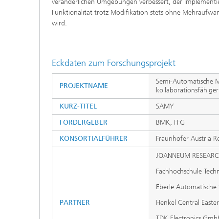
veränderlichen Umgebungen verbessert, der Implementie
Funktionalität trotz Modifikation stets ohne Mehraufwan
wird.
Eckdaten zum Forschungsprojekt
Semi-Automatische Mo
PROJEKTNAME
kollaborationsfähige
KURZ-TITEL
SAMY
FÖRDERGEBER
BMK, FFG
KONSORTIALFÜHRER
Fraunhofer Austria 
JOANNEUM RESEARCH F
Fachhochschule Tech
Eberle Automatisch
PARTNER
Henkel Central East
TDK Electronics Gm