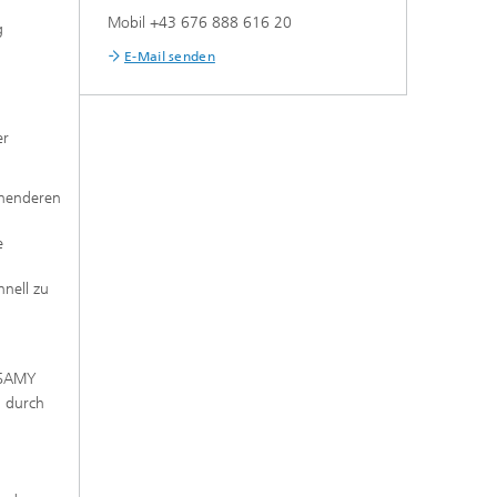
Mobil +43 676 888 616 20
g
E-Mail senden
er
chenderen
e
hnell zu
t SAMY
n durch