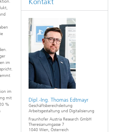
Kontakt
ktion.
ukt,
 und
haben
ie
den.
ger
gen im
pricht.
 hemmt
tion im
ung mit
Dipl.-Ing. Thomas Edtmayr
 20 %
Geschäftsbereichsleitung
n
Arbeitsgestaltung und Digitalisierung
Fraunhofer Austria Research GmbH
Theresianumgasse 7
1040 Wien, Österreich