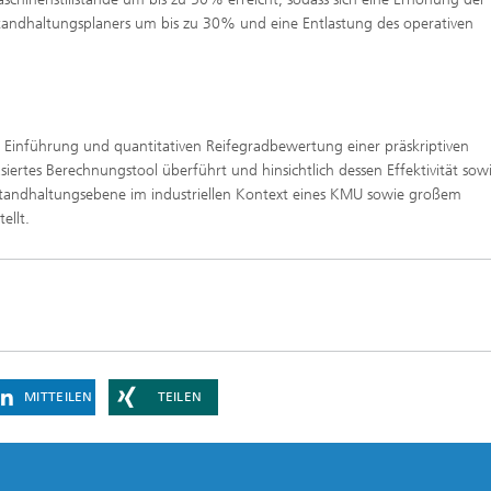
standhaltungsplaners um bis zu 30% und eine Entlastung des operativen
r Einführung und quantitativen Reifegradbewertung einer präskriptiven
siertes Berechnungstool überführt und hinsichtlich dessen Effektivität sow
 Instandhaltungsebene im industriellen Kontext eines KMU sowie großem
ellt.
MITTEILEN
TEILEN