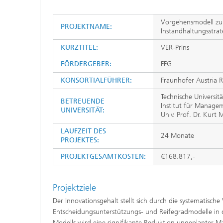
Vorgehensmodell zur
PROJEKTNAME:
Instandhaltungsstrat
KURZTITEL:
VER-PrIns
FÖRDERGEBER:
FFG
KONSORTIALFÜHRER:
Fraunhofer Austria
Technische Universit
BETREUENDE
Institut für Manage
UNIVERSITÄT:
Univ. Prof. Dr. Kurt 
LAUFZEIT DES
24 Monate
PROJEKTES:
PROJEKTGESAMTKOSTEN:
€168.817,-
Projektziele
Der Innovationsgehalt stellt sich durch die systematisc
Entscheidungsunterstützungs- und Reifegradmodelle in 
Modells wird eine signifikante Reduktion ungeplanter Ma