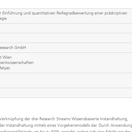
 Einführung und quantitativen Reifegradbewertung einer präskriptiven
egie
 Research GmbH
ät Wien
mentwissenschaften
Matyas
he Verknüpfung der drei Research Streams Wissensbasierte Instandhaltung,
der Instandhaltung mittels eines Vorgehensmodells dar. Durch Anwendun
schinenstillstände um bis zu 50% erreicht, sodass sich eine Erhöhung der