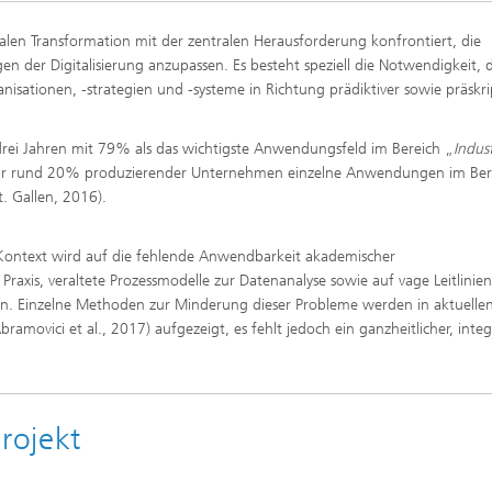
talen Transformation mit der zentralen Herausforderung konfrontiert, die
der Digitalisierung anzupassen. Es besteht speziell die Notwendigkeit, d
isationen, -strategien und -systeme in Richtung prädiktiver sowie präskri
i Jahren mit 79% als das wichtigste Anwendungsfeld im Bereich „
Indust
eit nur rund 20% produzierender Unternehmen einzelne Anwendungen im Ber
t. Gallen, 2016).
en Kontext wird auf die fehlende Anwendbarkeit akademischer
Praxis, veraltete Prozessmodelle zur Datenanalyse sowie auf vage Leitlinien
sen. Einzelne Methoden zur Minderung dieser Probleme werden in aktuelle
movici et al., 2017) aufgezeigt, es fehlt jedoch ein ganzheitlicher, integ
rojekt