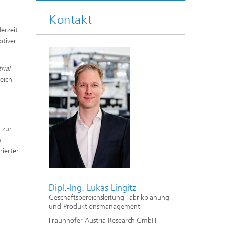
Kontakt
erzeit
ptiver
rial
eich
 zur
n
rierter
Dipl.-Ing. Lukas Lingitz
Geschäftsbereichsleitung Fabrikplanung
und Produktionsmanagement
Fraunhofer Austria Research GmbH