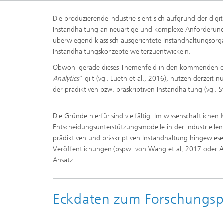
Die produzierende Industrie sieht sich aufgrund der digi
Instandhaltung an neuartige und komplexe Anforderungen 
überwiegend klassisch ausgerichtete Instandhaltungsorgan
Instandhaltungskonzepte weiterzuentwickeln.
Obwohl gerade dieses Themenfeld in den kommenden dre
Analytics
“ gilt (vgl. Lueth et al., 2016), nutzen derz
der prädiktiven bzw. präskriptiven Instandhaltung (vgl. S
Die Gründe hierfür sind vielfältig: Im wissenschaftlich
Entscheidungsunterstützungsmodelle in der industriellen 
prädiktiven und präskriptiven Instandhaltung hingewie
Veröffentlichungen (bspw. von Wang et al, 2017 oder Abra
Ansatz.
Eckdaten zum Forschungsp