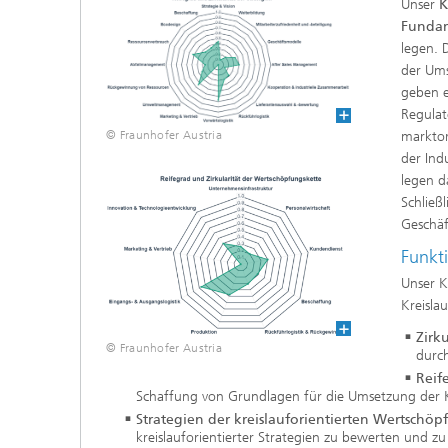
Unser
K
Fundam
legen. 
der Ums
geben e
Regulat
© Fraunhofer Austria
marktor
der Ind
legen d
Schließ
Geschäf
Funkt
Unser K
Kreisla
Zirku
© Fraunhofer Austria
durch
Reif
Schaffung von Grundlagen für die Umsetzung der Kr
Strategien der kreislauforientierten Wertschöp
kreislauforientierter Strategien zu bewerten und zu