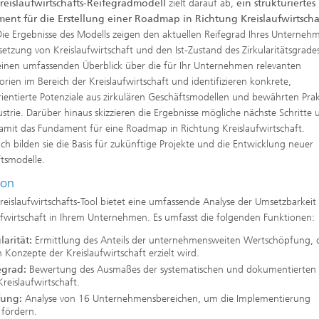
reislaufwirtschafts-Reifegradmodell
zielt darauf ab,
ein strukturiertes
ent für die Erstellung einer Roadmap in Richtung Kreislaufwirtscha
Die Ergebnisse des Modells zeigen den aktuellen Reifegrad Ihres Unterneh
etzung von Kreislaufwirtschaft und den Ist-Zustand des Zirkularitätsgrades
inen umfassenden Überblick über die für Ihr Unternehmen relevanten
orien im Bereich der Kreislaufwirtschaft und identifizieren konkrete,
ientierte Potenziale aus zirkulären Geschäftsmodellen und bewährten Pra
ustrie. Darüber hinaus skizzieren die Ergebnisse mögliche nächste Schritte
amit das Fundament für eine Roadmap in Richtung Kreislaufwirtschaft.
lich bilden sie die Basis für zukünftige Projekte und die Entwicklung neuer
tsmodelle.
ion
reislaufwirtschafts-Tool bietet eine umfassende Analyse der Umsetzbarkeit
ufwirtschaft in Ihrem Unternehmen. Es umfasst die folgenden Funktionen:
larität:
Ermittlung des Anteils der unternehmensweiten Wertschöpfung, d
 Konzepte der Kreislaufwirtschaft erzielt wird.
egrad:
Bewertung des Ausmaßes der systematischen und dokumentierten
eislaufwirtschaft.
fung:
Analyse von 16 Unternehmensbereichen, um die Implementierung
 fördern.