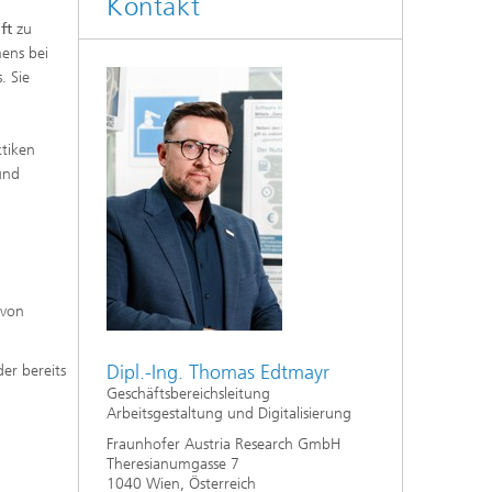
Kontakt
ft
zu
mens bei
. Sie
ktiken
 und
 von
Dipl.-Ing. Thomas Edtmayr
er bereits
Geschäftsbereichsleitung
Arbeitsgestaltung und Digitalisierung
Fraunhofer Austria Research GmbH
Theresianumgasse 7
1040 Wien, Österreich