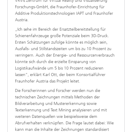
VRVis Zentrum für Virtual Reality und Visualisierung
Forschungs-GmbH, die Fraunhofer-Einrichtung für
Additive Produktionstechnologien IAPT und Fraunhofer
Austria.
„Ich sehe im Bereich der Ersatzteilbereitstellung für
Schienenfahrzeuge große Potenziale beim 3D-Druck.
Ersten Schätzungen zufolge könnte es möglich sein,
Ausfalls- und Stillstandszeiten um bis zu 10 Prozent zu
verringern. Auch der Energie- und Ressourcenverbrauch
könnte sich durch die erzielte Einsparung von
Logistikaufwände um 5 bis 10 Prozent reduzieren
lassen“, erklärt Karl Ott, der beim Konsortialführer
Fraunhofer Austria das Projekt leitet.
Die Forscherinnen und Forscher werden nun die
technischen Zeichnungen mittels Methoden der
Bildverarbeitung und Mustererkennung sowie
Texterkennung und Text Mining analysieren und mit
weiteren Datenquellen wie beispielsweise dem
Abrufverhalten verknüpfen. Die Frage lautet dabei: Wie
kann man die Inhalte der Zeichnungen standardisiert